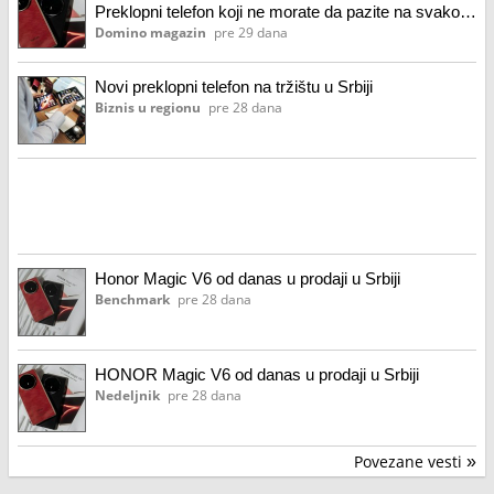
Preklopni telefon koji ne morate da pazite na svakom
koraku Sport, stil i motivacija na vašem zglobu uz
Domino magazin
pre 29 dana
Huawei Watch Faces Kodak Charmera se vraća u
Y2K stilu: predstavljena nova “Millenium Edition”
Novi preklopni telefon na tržištu u Srbiji
Test: Honor
Biznis u regionu
pre 28 dana
Honor Magic V6 od danas u prodaji u Srbiji
Benchmark
pre 28 dana
HONOR Magic V6 od danas u prodaji u Srbiji
Nedeljnik
pre 28 dana
Povezane vesti
»