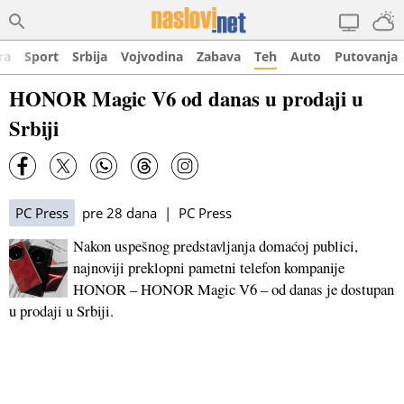
ra
Sport
Srbija
Vojvodina
Zabava
Teh
Auto
Putovanja
HONOR Magic V6 od danas u prodaji u
Srbiji
PC Press
pre 28 dana | PC Press
Nakon uspešnog predstavljanja domaćoj publici,
najnoviji preklopni pametni telefon kompanije
HONOR – HONOR Magic V6 – od danas je dostupan
u prodaji u Srbiji.