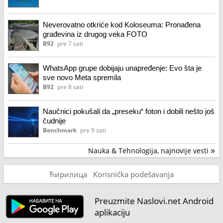
Neverovatno otkriće kod Koloseuma: Pronađena
građevina iz drugog veka FOTO
B92
pre 7 sati
WhatsApp grupe dobijaju unapređenje: Evo šta je
sve novo Meta spremila
B92
pre 8 sati
Naučnici pokušali da „preseku“ foton i dobili nešto još
čudnije
Benchmark
pre 9 sati
Nauka & Tehnologija, najnovije vesti
»
Ћирилица
Korisnička podešavanja
Preuzmite Naslovi.net Android
aplikaciju