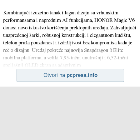
Kombinujući izuzetno tanak i lagan dizajn sa vrhunskim
performansama i naprednim AI funkcijama, HONOR Magic V6
donosi novo iskustvo korišćenja preklopnih uređaja. Zahvaljujući
unapređenoj šarki, robusnoj konstrukciji i elegantnom kućištu,
telefon pruža pouzdanost i izdržljivost bez kompromisa kada je
reč o dizajnu. Uređaj pokreće najnovija Snapdragon 8 Elite
mobilna platforma, a veliki 7,95-inčni unutrašnji i 6,52-inčni
spoljašnji OLED ekran sa adaptivnim
Otvori na
pcpress.info