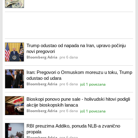
Trump odustao od napada na Iran, upravo počinju
novi pregovori
Bloomberg Adria
pre 6 dana
Iran: Pregovori o Ormuskom moreuzu u toku, Trump
odustao od udara
Bloomberg Adria
pre 6 dana
još 1 povezana
Bioskopi ponovo pune sale - holivudski hitovi podigli
akcije bioskopskih lanaca
Bloomberg Adria
pre 6 dana
još 1 povezana
RBI preuzima Addiko, ponuda NLB-a zvanično
propala
Bloomberg Adria
pre 6 dana