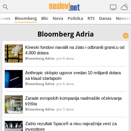
onews
Bloomberg
Blic
Nova
Politika
RTS
Danas
Novost
Bloomberg Adria
+
Kineski fondovi navalili na zlato i odbranili granicu od
4.000 dolara
Bloomberg Adria
pre 6 dana
Anthropic sklopio ugovor vredan 10 milijardi dolara
sa klaud startapom
Bloomberg Adria
pre 6 dana
Zarade evropskih kompanija nadmašile očekivanja
tržišta
Bloomberg Adria
pre 5 dana
Zašto rezultati SpaceX-a nisu najvažnija vest za
investitore