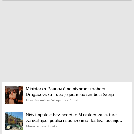
Ministarka Paunović na otvaranju sabora:
Dragačevska truba je jedan od simbola Srbije
Glas Zapadne Srbije
pre 1 sat
Nišvil opstaje bez podrške Ministarstva kulture
zahvaljujući publici i sponzorima, festival počinje
sutra
Mašina
pre 2 sata