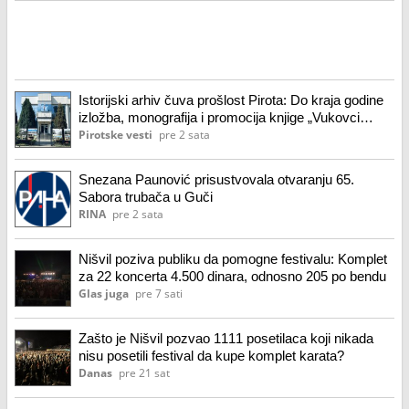
Istorijski arhiv čuva prošlost Pirota: Do kraja godine
izložba, monografija i promocija knjige „Vukovci
Nikole Nikolića“
Pirotske vesti
pre 2 sata
Snezana Paunović prisustvovala otvaranju 65.
Sabora trubača u Guči
RINA
pre 2 sata
Nišvil poziva publiku da pomogne festivalu: Komplet
za 22 koncerta 4.500 dinara, odnosno 205 po bendu
Glas juga
pre 7 sati
Zašto je Nišvil pozvao 1111 posetilaca koji nikada
nisu posetili festival da kupe komplet karata?
Danas
pre 21 sat