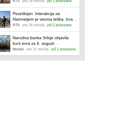
Zaharova: Makron naređuje Kijevu
RTS
pre 26 minuta
još 1 povezana
Pezeškijan: Interakcija sa
Hamneijem je veoma teška; Izrael
izveo vazdušne napade na jug
RTS
pre 26 minuta
još 2 povezane
Libana
Narodna banka Srbije objavila
kurs evra za 6. avgust:
Menjačnice po ovim vrednostima
Mondo
pre 31 minuta
još 1 povezana
prodaju valute