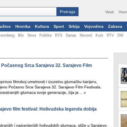
Vesti
Vrem
uštvo
Hronika
Kultura
Sport
Srbija
Vojvodina
Zabava
loomberg
Blic
Nova
Politika
RTS
Danas
Novosti
Kurir
RTV
DW
 Počasnog Srca Sarajeva 32. Sarajevo Film
prinos filmskoj umetnosti i izuzetnu glumačku karijeru,
eno Počasno Srce Sarajeva 32. Sarajevo Film Festivala.
jsvestranijih glumaca svoje generacije, čija je…
»
ajevo film festival: Holivudska legenda dobija
ranijih i najcenjenijih holivudskih glumaca, stiže u Sarajevo.