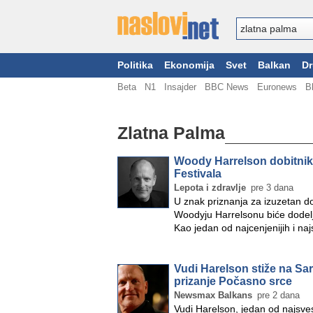
Politika
Ekonomija
Svet
Balkan
Dr
Beta
N1
Insajder
BBC News
Euronews
B
Zlatna Palma
Woody Harrelson dobitnik
Festivala
Lepota i zdravlje
pre 3 dana
U znak priznanja za izuzetan do
Woodyju Harrelsonu biće dodelj
Kao jedan od najcenjenijih i na
Vudi Harelson stiže na Sar
prizanje Počasno srce
Newsmax Balkans
pre 2 dana
Vudi Harelson, jedan od najsvest