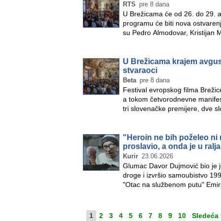
RTS
pre 8 dana
U Brežicama će od 26. do 29. av
programu će biti nova ostvarenj
su Pedro Almodovar, Kristijan 
U Brežicama krajem avgust
stvaraoci
Beta
pre 8 dana
Festival evropskog filma Brežic
a tokom četvorodnevne manifest
tri slovenačke premijere, dve s
"Heroin ne bih poželeo ni 
proslavio, a onda je u ral
Kurir
23.06.2026
Glumac Davor Dujmović bio je j
droge i izvršio samoubistvo 199
"Otac na službenom putu" Emir
1
2
3
4
5
6
7
8
9
10
Sledeća 