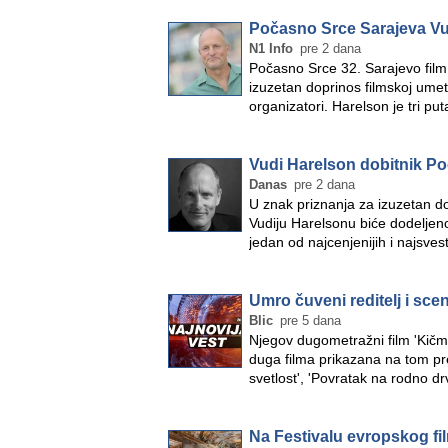
Počasno Srce Sarajeva Vu
N1 Info
pre 2 dana
Počasno Srce 32. Sarajevo film
izuzetan doprinos filmskoj umetn
organizatori. Harelson je tri 
Vudi Harelson dobitnik Po
Danas
pre 2 dana
U znak priznanja za izuzetan do
Vudiju Harelsonu biće dodeljen
jedan od najcenjenijih i najsves
Umro čuveni reditelj i scen
Blic
pre 5 dana
Njegov dugometražni film 'Kičm
duga filma prikazana na tom pre
svetlost', 'Povratak na rodno d
Na Festivalu evropskog fi