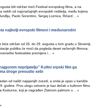
gusta biti održan treći Festival evropskog filma, a na
a nekih od najznačajnijih evropskih reditelja, među kojima
Munđiju, Paolo Sorentino, Sergej Loznica, Ričard…
»
a najbolji evropski filmovi i međunarodni
e biće održan od 26. do 29. avgusta u tom gradu u Sloveniji,
acije publika će moći da pogleda deset večernjih filmova,
lovenačke festivalske premijere i…
»
najgorem neprijatelju" Kultni srpski film ga
jama droge presudio sebi
edan od naših najsjanijih zvezdi, a onda je upao u kandže
9. godine. Prvu ulogu ostvario je kao dečak u kultnom filmu
a Kusturice, koji je nagrađen Zlatnom palmom u…
»
»