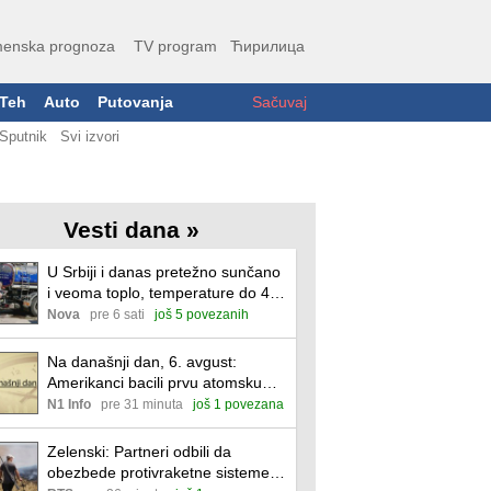
enska prognoza
TV program
Ћирилица
Teh
Auto
Putovanja
Sačuvaj
Sputnik
Svi izvori
Vesti dana »
U Srbiji i danas pretežno sunčano
i veoma toplo, temperature do 40
stepeni
Nova
pre 6 sati
još 5 povezanih
Na današnji dan, 6. avgust:
Amerikanci bacili prvu atomsku
bombu na Hirošimu
N1 Info
pre 31 minuta
još 1 povezana
Zelenski: Partneri odbili da
obezbede protivraketne sisteme;