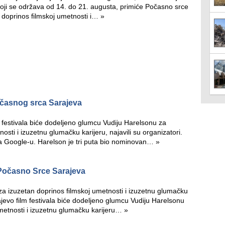
 koji se održava od 14. do 21. augusta, primiće Počasno srce
n doprinos filmskoj umetnosti i…
»
očasnog srca Sarajeva
 festivala biće dodeljeno glumcu Vudiju Harelsonu za
osti i izuzetnu glumačku karijeru, najavili su organizatori.
na Google-u. Harelson je tri puta bio nominovan…
»
 Počasno Srce Sarajeva
za izuzetan doprinos filmskoj umetnosti i izuzetnu glumačku
jevo film festivala biće dodeljeno glumcu Vudiju Harelsonu
umetnosti i izuzetnu glumačku karijeru…
»