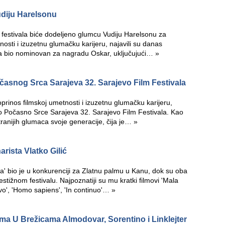
diju Harelsonu
 festivala biće dodeljeno glumcu Vudiju Harelsonu za
osti i izuzetnu glumačku karijeru, najavili su danas
puta bio nominovan za nagradu Oskar, uključujući…
»
časnog Srca Sarajeva 32. Sarajevo Film Festivala
prinos filmskoj umetnosti i izuzetnu glumačku karijeru,
o Počasno Srce Sarajeva 32. Sarajevo Film Festivala. Kao
tranijih glumaca svoje generacije, čija je…
»
arista Vlatko Gilić
a' bio je u konkurenciji za Zlatnu palmu u Kanu, dok su oba
stižnom festivalu. Najpoznatiji su mu kratki filmovi 'Mala
rvo', 'Homo sapiens', 'In continuo'…
»
lma U Brežicama Almodovar, Sorentino i Linklejter