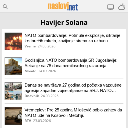
Havijer Solana
NATO bombardovanje: Potmule eksplozije, siktanje
krstarećih raketa, zavijanje sirena za uzbunu
Vreme
24.03.2026
Godišnjica NATO bombardovanja SR Jugoslavije:
Sećanje na 78 dana nemilosrdnog razaranja
Mondo
24.03.2026
Danas se navršava 27 godina od početka vazdušne
agresije zapadne vojne alijanse na SRJ. NATO
bombe nas gađale 78 dana
Dnevnik
24.03.2026
Vremeplov: Pre 25 godina Milošević odbio zahtev da
NATO uđe na Kosovo i Metohiju
RTV
23.03.2026