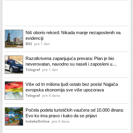
Niš oborio rekord: Nikada manje nezaposlenih na
evidenciji
B92
pre 1 dan
Razotkrivena zapanjujuća prevara: Plan je bio
neverovatan, navodno su naseli i zaposleni u
pravosuđu!
Telegraf
pre 1 dan
Više od tri miliona ljudi ostalo bez posla! Najjača
evropska ekonomija sve više upozorava
Telegraf
pre 4 dana
Počela podela turističkih vaučera od 10.000 dinara:
Evo ko ima pravo i kako da se prijavi
IndeksOnline
pre 4 dana