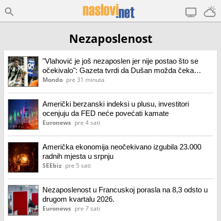
Nezaposlenost
"Vlahović je još nezaposlen jer nije postao što se
očekivalo": Gazeta tvrdi da Dušan možda čeka
nemoguće
Mondo
pre 31 minuta
Američki berzanski indeksi u plusu, investitori
ocenjuju da FED neće povećati kamate
Euronews
pre 4 sati
Američka ekonomija neočekivano izgubila 23.000
radnih mjesta u srpnju
SEEbiz
pre 5 sati
Nezaposlenost u Francuskoj porasla na 8,3 odsto u
drugom kvartalu 2026.
Euronews
pre 7 sati