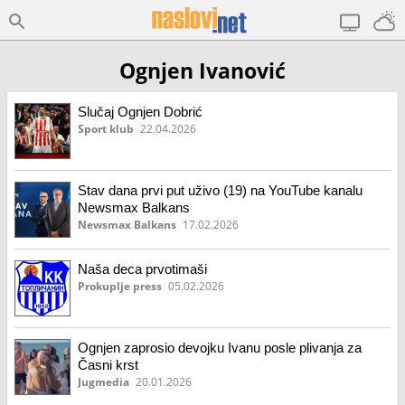
Ognjen Ivanović
Slučaj Ognjen Dobrić
Sport klub
22.04.2026
Stav dana prvi put uživo (19) na YouTube kanalu
Newsmax Balkans
Newsmax Balkans
17.02.2026
Naša deca prvotimaši
Prokuplje press
05.02.2026
Ognjen zaprosio devojku Ivanu posle plivanja za
Časni krst
Jugmedia
20.01.2026