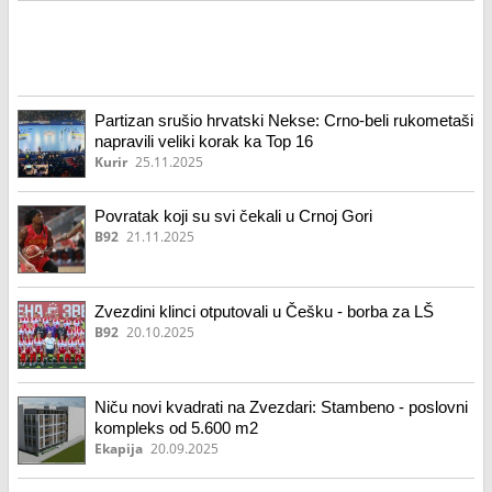
Partizan srušio hrvatski Nekse: Crno-beli rukometaši
napravili veliki korak ka Top 16
Kurir
25.11.2025
Povratak koji su svi čekali u Crnoj Gori
B92
21.11.2025
Zvezdini klinci otputovali u Češku - borba za LŠ
B92
20.10.2025
Niču novi kvadrati na Zvezdari: Stambeno - poslovni
kompleks od 5.600 m2
Ekapija
20.09.2025