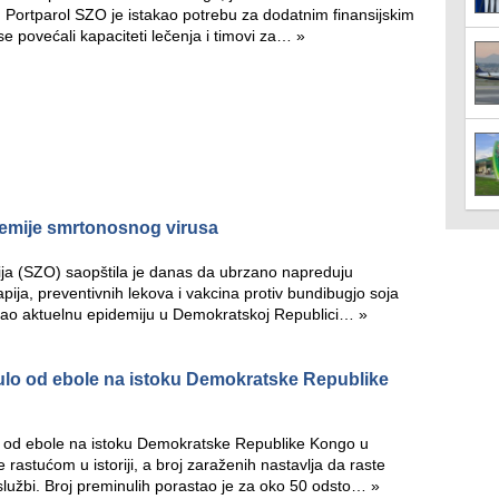
 Portparol SZO je istakao potrebu za dodatnim finansijskim
se povećali kapaciteti lečenja i timovi za…
»
demije smrtonosnog virusa
ja (SZO) saopštila je danas da ubrzano napreduju
apija, preventivnih lekova i vakcina protiv bundibugjo soja
azvao aktuelnu epidemiju u Demokratskoj Republici…
»
nulo od ebole na istoku Demokratske Republike
je od ebole na istoku Demokratske Republike Kongo u
 rastućom u istoriji, a broj zaraženih nastavlja da raste
lužbi. Broj preminulih porastao je za oko 50 odsto…
»