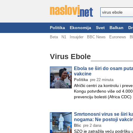
Politika
Ekonomija
Svet
Balkan
Dr
Beta
N1
Insajder
BBC News
Euronews
B
Virus Ebole
Ebola se širi do osam puta
vakcine
Politika
pre 22 minuta
Afrički centri za kontrolu i pre
Kongu potvrđeno više od 4.000 sl
prevenciju bolesti (Africa CDC)
Smrtonosni virus se širi ka
nogama: Ne postoji vakcina
Blic
pre 2 dana
SZO je zatražila veću podršku u