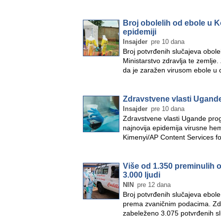
Broj obolelih od ebole u 
epidemiji
Insajder
pre 10 dana
Broj potvrđenih slučajeva obolel
Ministarstvo zdravlja te zemlj
da je zaražen virusom ebole u 
Zdravstvene vlasti Ugand
Insajder
pre 10 dana
Zdravstvene vlasti Ugande prog
najnovija epidemija virusne hemor
Kimenyi/AP Content Services f
Više od 1.350 preminulih 
3.000 ljudi
NIN
pre 12 dana
Broj potvrđenih slučajeva ebol
prema zvaničnim podacima. Zdr
zabeleženo 3.075 potvrđenih sl