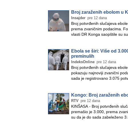
Broj zaraženih ebolom u K
Insajder
pre 12 dana
Broj potvrđenih slučajeva ebol
prema zvaničnim podacima. Fo
vlasti DR Konga saopštile su 
Ebola se širi: Više od 3.0
preminulih
IndeksOnline
pre 12 dana
Broj potvrđenih slučajeva ebol
pokazuju najnoviji zvanični pod
sada je registrovano 3.075 pot
Kongo: Broj zaraženih eb
RTV
pre 12 dana
KINŠASA - Broj potvrđenih slu
premašio je 3.000, prema zvan
su da je do sada zabeleženo 3.
smrtnih…
»