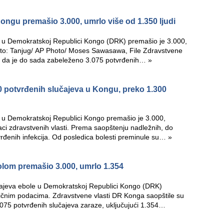
ongu premašio 3.000, umrlo više od 1.350 ljudi
e u ​​Demokratskoj Republici Kongo (DRK) premašio je 3.000,
to: Tanjug/ AP Photo/ Moses Sawasawa, File Zdravstvene
su da je do sada zabeleženo 3.075 potvrđenih…
»
00 potvrđenih slučajeva u Kongu, preko 1.300
e u Demokratskoj Republici Kongo premašio je 3.000,
aci zdravstvenih vlasti. Prema saopštenju nadležnih, do
vrđenih infekcija. Od posledica bolesti preminule su…
»
olom premašio 3.000, umrlo 1.354
čajeva ebole u Demokratskoj Republici Kongo (DRK)
ičnim podacima. Zdravstvene vlasti DR Konga saopštile su
075 potvrđenih slučajeva zaraze, uključujući 1.354