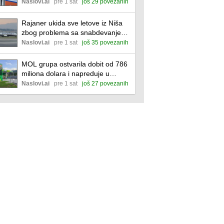
gorivo
Naslovi.ai
pre 1 sat
još 29 povezanih
Rajaner ukida sve letove iz Niša
zbog problema sa snabdevanjem
gorivom
Naslovi.ai
pre 1 sat
još 35 povezanih
MOL grupa ostvarila dobit od 786
miliona dolara i napreduje u
pregovorima o NIS-u
Naslovi.ai
pre 1 sat
još 27 povezanih