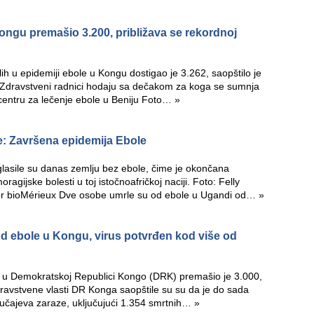
Kongu premašio 3.200, približava se rekordnoj
ih u epidemiji ebole u Kongu dostigao je 3.262, saopštilo je
e. Zdravstveni radnici hodaju sa dečakom za koga se sumnja
centru za lečenje ebole u Beniju Foto…
»
e: Završena epidemija Ebole
lasile su danas zemlju bez ebole, čime je okončana
agijske bolesti u toj istočnoafričkoj naciji. Foto: Felly
or bioMérieux Dve osobe umrle su od ebole u Ugandi od…
»
od ebole u Kongu, virus potvrđen kod više od
e u ​​Demokratskoj Republici Kongo (DRK) premašio je 3.000,
avstvene vlasti DR Konga saopštile su su da je do sada
učajeva zaraze, uključujući 1.354 smrtnih…
»