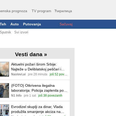
enska prognoza
TV program
Ћирилица
Teh
Auto
Putovanja
Sačuvaj
Sputnik
Svi izvori
Vesti dana »
Aktuelni požari širom Srbije:
Najteže u Deliblatskoj peščari i
Ibarskoj klisuri
Naslovi.ai
pre 28 minuta
još 52 povezane
(FOTO) Otkrivena ilegalna
laboratorija: Policija zaplenila pola
tone marihuane i uhapsila šest
N1 Info
pre 1 sat
još 38 povezanih
osoba
Evrodizel skuplji za dinar, Vlada
produžila smanjenje akciza na