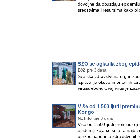
dovoljne da obuzdaju epidemiju
sredstvima i resursima kako bi 
SZO se oglasila zbog epi
B92
pre 3 dana
Svetska zdravstvena organizaci
ispitivanja eksperimentalnih ter
virusa ebole. Ovaj virus je iz
Više od 1.500 ljudi premi
Kongo
N1 Info
pre 8 dana
Više od 1.500 ljudi preminulo 
epidemiji koja se smatra najbrže
uprkos naporima zdravstvenih s