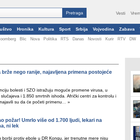
Vesti
Vrem
uštvo
Hronika
Kultura
Sport
Srbija
Vojvodina
Zabava
loomberg
Blic
Nova
Politika
RTS
Danas
Novosti
Kurir
RTV
DW
 brže nego ranije, najavljena primena postojeće
venciju bolesti i SZO istražuju moguće promene virusa, u
učajeva i 1.850 smrtnih ishoda. Afrički centri za kontrolu i
 najavili su da će početi primenu…
»
o požar! Umrlo više od 1.700 ljudi, lekari na
, ni lek
 borbi protiv ebole u DR Kongu, jer trenutne mere nisu