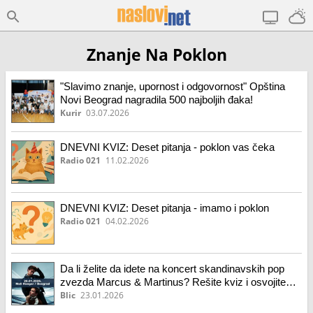
Znanje Na Poklon
"Slavimo znanje, upornost i odgovornost" Opština
Novi Beograd nagradila 500 najboljih đaka!
Kurir
03.07.2026
DNEVNI KVIZ: Deset pitanja - poklon vas čeka
Radio 021
11.02.2026
DNEVNI KVIZ: Deset pitanja - imamo i poklon
Radio 021
04.02.2026
Da li želite da idete na koncert skandinavskih pop
zvezda Marcus & Martinus? Rešite kviz i osvojite
poklon ulaznice za koncert 28. januara u Malom
Blic
23.01.2026
Hangaru!