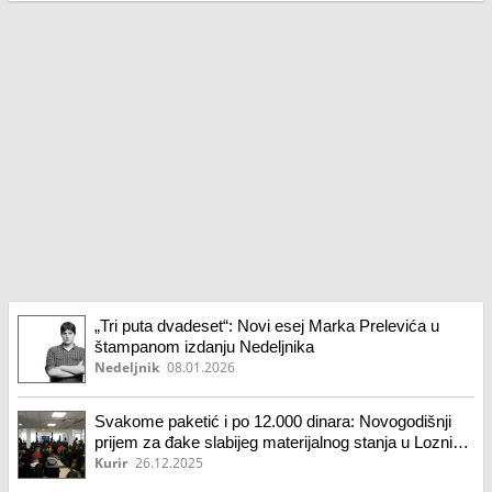
„Tri puta dvadeset“: Novi esej Marka Prelevića u
štampanom izdanju Nedeljnika
Nedeljnik
08.01.2026
Svakome paketić i po 12.000 dinara: Novogodišnji
prijem za đake slabijeg materijalnog stanja u Loznici
(foto)
Kurir
26.12.2025