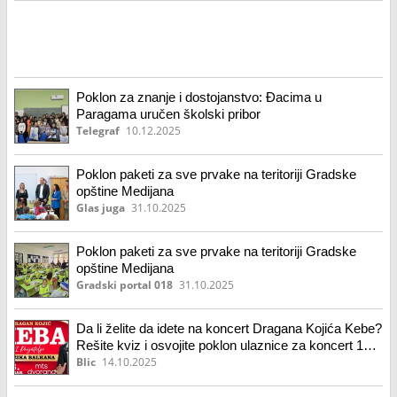
Poklon za znanje i dostojanstvo: Đacima u
Paragama uručen školski pribor
Telegraf
10.12.2025
Poklon paketi za sve prvake na teritoriji Gradske
opštine Medijana
Glas juga
31.10.2025
Poklon paketi za sve prvake na teritoriji Gradske
opštine Medijana
Gradski portal 018
31.10.2025
Da li želite da idete na koncert Dragana Kojića Kebe?
Rešite kviz i osvojite poklon ulaznice za koncert 16.
oktobra u Beogradu!
Blic
14.10.2025