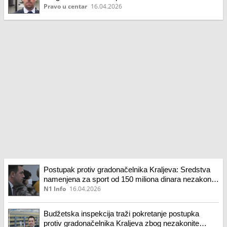
Pravo u centar
16.04.2026
Postupak protiv gradonačelnika Kraljeva: Sredstva
namenjena za sport od 150 miliona dinara nezakonito
raspodeljena
N1 Info
16.04.2026
Budžetska inspekcija traži pokretanje postupka
protiv gradonačelnika Kraljeva zbog nezakonite