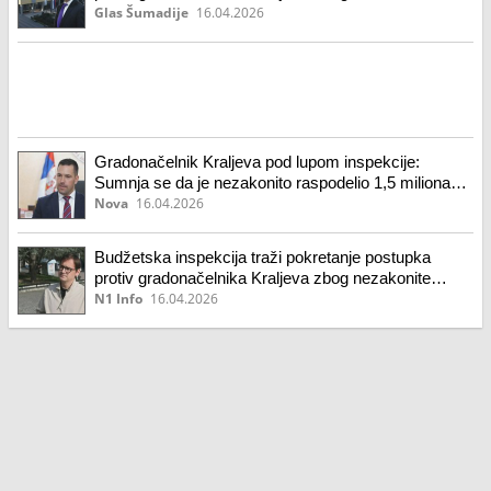
raspodele 1,5 miliona evra
Glas Šumadije
16.04.2026
Gradonačelnik Kraljeva pod lupom inspekcije:
Sumnja se da je nezakonito raspodelio 1,5 miliona
evra
Nova
16.04.2026
Budžetska inspekcija traži pokretanje postupka
protiv gradonačelnika Kraljeva zbog nezakonite
raspodele 1,5 miliona evra
N1 Info
16.04.2026