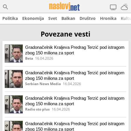
Politika
Ekonomija
Svet
Balkan
Društvo
Hronika
Kult
Povezane vesti
Gradonačelnik Kraljeva Predrag Terzić pod istragom
zbog 150 miliona za sport
Beta
16.04.2026
Gradonačelnik Kraljeva Predrag Terzić pod istragom
zbog 150 miliona za sport
Serbian News Media
16.04.2026
Gradonačelnik Kraljeva Predrag Terzić pod istragom
zbog 150 miliona za sport
Radio sto plus
16.04.2026
Gradonačelnik Kraljeva Predrag Terzić pod istragom
zbog 150 miliona za sport