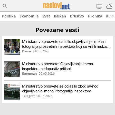
Politika
Ekonomija
Svet
Balkan
Društvo
Hronika
Kult
Povezane vesti
Ministarstvo prosvete osudilo objavljivanje imena i
fotografija prosvetnih inspektora koji su vršili nadzor
na Medicinskom fakultetu
Danas
06.05.2026
Ministarstvo prosvete: Objavljivanje imena
inspektora nedopustiv pritisak
Euronews
06.05.2026
Ministarstvo prosvete se oglasilo zbog javnog
objavljivanja imena i fotografija inspektora
Telegraf
06.05.2026