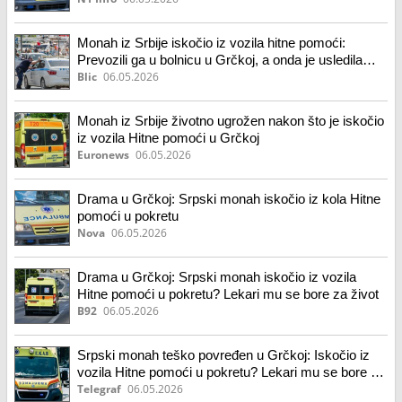
Monah iz Srbije iskočio iz vozila hitne pomoći:
Prevozili ga u bolnicu u Grčkoj, a onda je usledila
drama: Zadobio povrede glave
Blic
06.05.2026
Monah iz Srbije životno ugrožen nakon što je iskočio
iz vozila Hitne pomoći u Grčkoj
Euronews
06.05.2026
Drama u Grčkoj: Srpski monah iskočio iz kola Hitne
pomoći u pokretu
Nova
06.05.2026
Drama u Grčkoj: Srpski monah iskočio iz vozila
Hitne pomoći u pokretu? Lekari mu se bore za život
B92
06.05.2026
Srpski monah teško povređen u Grčkoj: Iskočio iz
vozila Hitne pomoći u pokretu? Lekari mu se bore za
život
Telegraf
06.05.2026