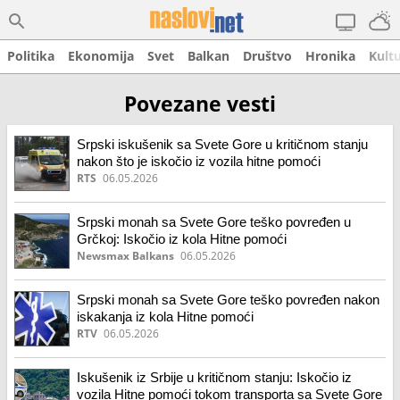
Politika
Ekonomija
Svet
Balkan
Društvo
Hronika
Kult
Povezane vesti
Srpski iskušenik sa Svete Gore u kritičnom stanju
nakon što je iskočio iz vozila hitne pomoći
RTS
06.05.2026
Srpski monah sa Svete Gore teško povređen u
Grčkoj: Iskočio iz kola Hitne pomoći
Newsmax Balkans
06.05.2026
Srpski monah sa Svete Gore teško povređen nakon
iskakanja iz kola Hitne pomoći
RTV
06.05.2026
Iskušenik iz Srbije u kritičnom stanju: Iskočio iz
vozila Hitne pomoći tokom transporta sa Svete Gore