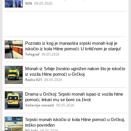
NIN
06.05.2026
Poznato iz kog je manastira srpski monah koji je
iskočio iz kola Hitne pomoći: U kritičnom je stanju!
Telegraf
06.05.2026
Monah iz Srbije životno ugrožen nakon što je iskočio
iz vozila Hitne pomoći u Grčkoj
Radio 021
06.05.2026
Drama u Grčkoj: Srpski monah ispao iz vozila hitne
pomoći, lekari mu se bore za život
Večernje novosti
06.05.2026
Srpski monah iskočio iz kola Hitne pomoći u Grčkoj,
teško povređen
N1 Info
06.05.2026