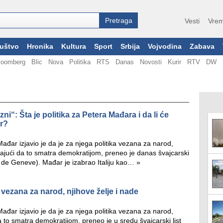
Vesti
Vrem
uštvo
Hronika
Kultura
Sport
Srbija
Vojvodina
Zabava
loomberg
Blic
Nova
Politika
RTS
Danas
Novosti
Kurir
RTV
DW
: Šta je politika za Petera Mađara i da li će
or?
đar izjavio je da je za njega politika vezana za narod,
dajući da to smatra demokratijom, preneo je danas švajcarski
e de Geneve). Mađar je izabrao Italiju kao…
»
 vezana za narod, njihove želje i nade
đar izjavio je da je za njega politika vezana za narod,
a to smatra demokratijom, preneo je u sredu švajcarski list