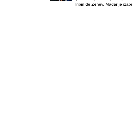
Tribin de Ženev. Mađar je izab