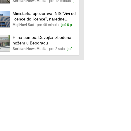
Srbije
Serbian News Media
pre 18 minuta
još 13 povezanih
Ministarka upozorava: NIS “živi od
licence do licence”, naredne
sedmice ključne za Srbiju
Moj Novi Sad
pre 48 minuta
još 6 povezanih
Hitna pomoć: Devojka izbodena
nožem u Beogradu
Serbian News Media
pre 2 sata
još 18 povezanih