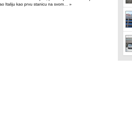
rao Italiju kao prvu stanicu na svom…
»