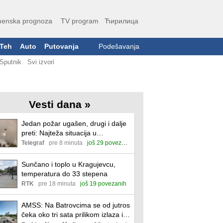
enska prognoza
TV program
Ћирилица
Teh
Auto
Putovanja
Podešavanja
Sputnik
Svi izvori
Vesti dana »
Jedan požar ugašen, drugi i dalje
preti: Najteža situacija u
Deliblatskoj peščari
Telegraf
pre 8 minuta
još 29 povezanih
Sunčano i toplo u Kragujevcu,
temperatura do 33 stepena
RTK
pre 18 minuta
još 19 povezanih
AMSS: Na Batrovcima se od jutros
čeka oko tri sata prilikom izlaza iz