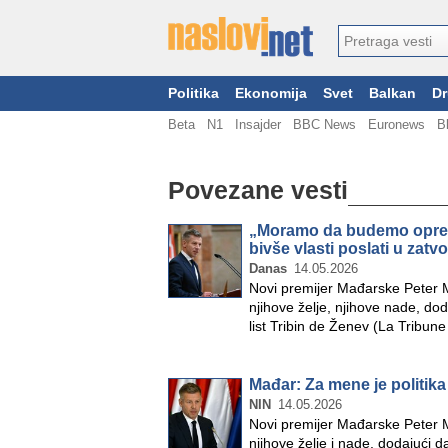
Politika
Ekonomija
Svet
Balkan
Dr
Beta
N1
Insajder
BBC News
Euronews
B
Povezane vesti
„Moramo da budemo oprezni“
bivše vlasti poslati u zatv
Danas
14.05.2026
Novi premijer Mađarske Peter Ma
njihove želje, njihove nade, do
list Tribin de Ženev (La Tribun
Mađar: Za mene je politika
NIN
14.05.2026
Novi premijer Mađarske Peter Ma
njihove želje i nade, dodajući d