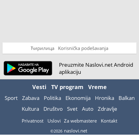
Ћирилица
Korisnička podešavanja
Preuzmite Naslovi.net Android
aplikaciju
Vesti
TV program
Vreme
Sport
Zabava
Politika
Ekonomija
Hronika
Balkan
Kultura
Društvo
Svet
Auto
Zdravlje
Privatnost
Uslovi
Za webmastere
Kontakt
naslovi.net
©2026