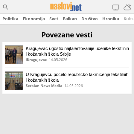
Politika
Ekonomija
Svet
Balkan
Društvo
Hronika
Kult
Povezane vesti
Kragujevac ugostio najtalentovanije učenike tekstilnih
i kožarskih škola Srbije
iKragujevac
14.05.2026
U Kragujevcu počelo republičko takmičenje tekstilnih
i kožarskih škola
Serbian News Media
14.05.2026