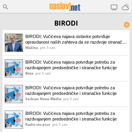
BIRODI
+
BIRODI: Vučićeva najava ostavke potvrđuje
opravdanost naših zahteva da se razdvoje stranačka
i državna funkcija
Mašina
pre 5 sati
BIRODI: Vučićeva najava potvrđuje potrebu za
razdvajanjem predsedničke i stranačke funkcije
Beta
pre 5 sati
BIRODI: Vučićeva najava potvrđuje potrebu za
razdvajanjem predsedničke i stranačke funkcije
Serbian News Media
pre 5 sati
BIRODI: Vučićeva najava potvrđuje potrebu za
razdvajanjem predsedničke i stranačke funkcije
Radio sto plus
pre 5 sati