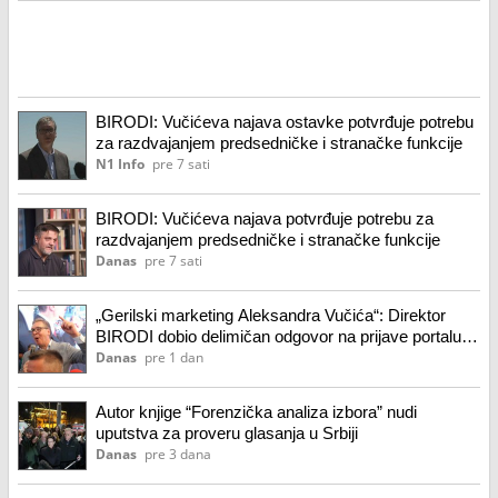
BIRODI: Vučićeva najava ostavke potvrđuje potrebu
za razdvajanjem predsedničke i stranačke funkcije
N1 Info
pre 7 sati
BIRODI: Vučićeva najava potvrđuje potrebu za
razdvajanjem predsedničke i stranačke funkcije
Danas
pre 7 sati
„Gerilski marketing Aleksandra Vučića“: Direktor
BIRODI dobio delimičan odgovor na prijave portalu
„Ko si bre ti?“
Danas
pre 1 dan
Autor knjige “Forenzička analiza izbora” nudi
uputstva za proveru glasanja u Srbiji
Danas
pre 3 dana