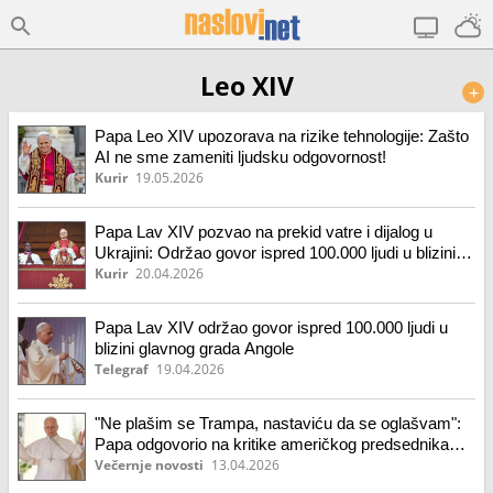
Leo XIV
+
Papa Leo XIV upozorava na rizike tehnologije: Zašto
AI ne sme zameniti ljudsku odgovornost!
Kurir
19.05.2026
Papa Lav XIV pozvao na prekid vatre i dijalog u
Ukrajini: Održao govor ispred 100.000 ljudi u blizini
glavnog grada Angole
Kurir
20.04.2026
Papa Lav XIV održao govor ispred 100.000 ljudi u
blizini glavnog grada Angole
Telegraf
19.04.2026
"Ne plašim se Trampa, nastaviću da se oglašvam":
Papa odgovorio na kritike američkog predsednika
(foto)
Večernje novosti
13.04.2026