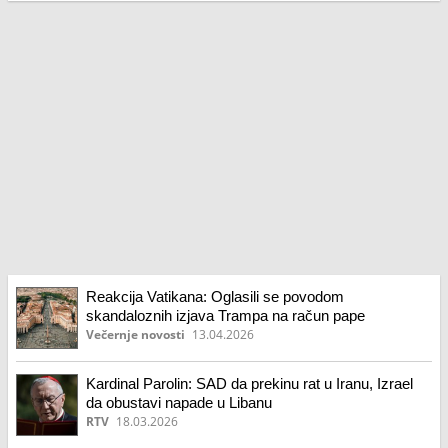
Reakcija Vatikana: Oglasili se povodom
skandaloznih izjava Trampa na račun pape
Večernje novosti
13.04.2026
Kardinal Parolin: SAD da prekinu rat u Iranu, Izrael
da obustavi napade u Libanu
RTV
18.03.2026