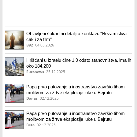
Objavljeni šokantni detalji o konklavi: "Nezamisliva
čak i za film"
B92
04.03.2026
Hrišćani u Izraelu čine 1,9 odsto stanovništva, ima ih
oko 184.200
Euronews
25.12.2025
Papa prvo putovanje u inostranstvo završio tihom
molitvom za žrtve eksplozije luke u Bejrutu
Danas
02.12.2025
Papa prvo putovanje u inostranstvo završio tihom
molitvom za žrtve eksplozije luke u Bejrutu
Beta
02.12.2025