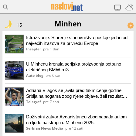
Minhen
15˚
+
Istraživanje: Starenje stanovništva postaje jedan od
najvećih izazova za privredu Evrope
Insajder
pre 1 dan
U Minhenu krenula serijska proizvodnja potpuno
električnog BMW-a i3
Auto blog
pre 6 sati
Adriana Vilagoš se javila pred takmičenje godine,
Srbija na nogama zbog njene objave, želi rezultat
karijere
Telegraf
pre 7 sati
Doživotni zatvor Avganistancu zbog napada autom
na ljude na skupu u Minhenu 2025.
Serbian News Media
pre 12 sati