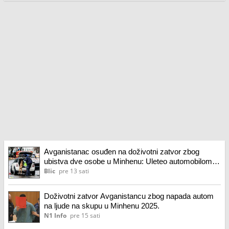
Avganistanac osuđen na doživotni zatvor zbog
ubistva dve osobe u Minhenu: Uleteo automobilom u
masu, ovako se pravdao
Blic
pre 13 sati
Doživotni zatvor Avganistancu zbog napada autom
na ljude na skupu u Minhenu 2025.
N1 Info
pre 15 sati