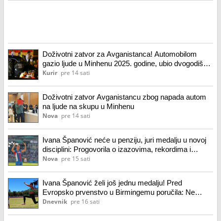
Doživotni zatvor za Avganistanca! Automobilom
gazio ljude u Minhenu 2025. godine, ubio dvogodišnju
devojčicu i njenu majku (37), teško povredio 43 ljudi!
Kurir
pre 14 sati
Doživotni zatvor Avganistancu zbog napada autom
na ljude na skupu u Minhenu
Nova
pre 14 sati
Ivana Španović neće u penziju, juri medalju u novoj
disciplini: Progovorila o izazovima, rekordima i
Evropskom prvenstvu
Nova
pre 15 sati
Ivana Španović želi još jednu medalju! Pred
Evropsko prvenstvo u Birmingemu poručila: Ne
manjka mi adrenalina, takmičarskog fokusa i duha
Dnevnik
pre 16 sati