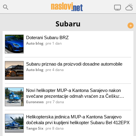
Subaru
+
Doterani Subaru BRZ
Auto blog
pre 1 dan
Subaru priznao da proizvodi dosadne automobile
Auto blog
pre 4 dana
Novi helikopter MUP-a Kantona Sarajevo nakon
svečane prezentacije odmah vraćen za Češku:
Euronews BiH saznaje razlog
Euronews
pre 7 dana
Helikopterska jedinica MUP-a Kantona Sarajevo
dočekala prvi kupljeni helikopter Subaru Bel 412EPX
Tango Six
pre 8 dana