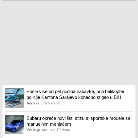
Posle više od pet godina nabavke, prvi helikopter
policije Kantona Sarajevo konačno stigao u BiH
Aero.rs
pre 9 dana
Subaru okreće novi list: stižu tri sportska modela sa
manuelnim menjačem
Vrele gume
pre 10 dana