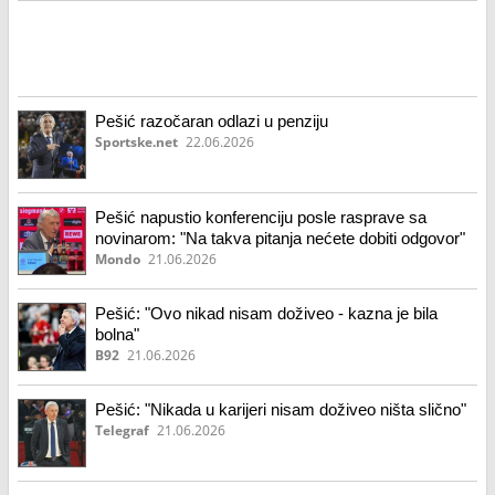
Pešić razočaran odlazi u penziju
Sportske.net
22.06.2026
Pešić napustio konferenciju posle rasprave sa
novinarom: "Na takva pitanja nećete dobiti odgovor"
Mondo
21.06.2026
Pešić: "Ovo nikad nisam doživeo - kazna je bila
bolna"
B92
21.06.2026
Pešić: "Nikada u karijeri nisam doživeo ništa slično"
Telegraf
21.06.2026