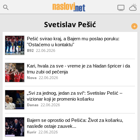
Svetislav Pešić
+
Pešić svirao kraj, a Bajern mu poslao poruku:
"Ostaćemo u kontaktu"
B92
22.06.2026
Kari, hvala za sve - vreme je za hladan špricer i da
trnu zubi od pečenja
Nova
22.06.2026
„Svi za jednog, jedan za svi“: Svetislav Pešić –
vizionar koji je promenio košarku
Danas
22.06.2026
Bajern se oprostio od Pešića: Život za košarku,
nasleđe ostaje zauvek...
Kurir
22.06.2026