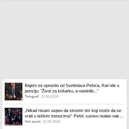
Bajern se oprostio od Svetislava Pešića, Kari ide u
penziju: "Život za košarku, a nasleđe..."
Telegraf
22.06.2026
„Nikad nisam uspeo da stvorim tim koji može da se
vrati u teškim trenucima“: Pešić surovo realan nakon
poraza!
Hot sport
22.06.2026