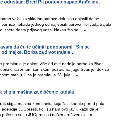
 ne odustaje: Bred Pit ponovo napao Anđelinu,
inama važili za skladan par sve dok nisu objavili da se
 parnica nekada jednog od najlepših parova Holivuda trajala
 je izneto dosta prljavog veša. Nakon što se…
»
ećavam da ću te učiniti ponosnom!" Sin se
 od majke. Borba za život trajala…
et preminula je nakon više od dve nedelje borbe za život
adobila u razornom šumskom požaru na jugu Španije, dok se
itičnom stanju. Lisa je preminula 28. jula…
»
ik stigla mašina za čišćenje kanala
ak stigla masina kombinirka koja čisti kanale pored puta.
 agencije JUGpress, koji su nam ovo javili, kažu da je
nja priče na sajtu JUGpressa i našim društvenim…
»