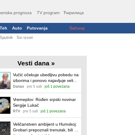
enska prognoza
TV program
Ћирилица
Teh
Auto
Putovanja
Sačuvaj
Sputnik
Svi izvori
Vesti dana »
Vučić očekuje ubedljivu pobedu na
izborima i ponovo najavljuje veliki
skup u Novom Sadu
Danas
pre 5 sati
još 1 povezana
Vremeplov: Rođen srpski novinar
Sergije Lukač
RTV
pre 5 sati
još 1 povezana
Veličanstven ambijent u Humskoj:
Grobari prepoznali trenutak, bili su