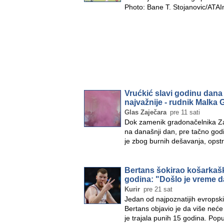
Photo: Bane T. Stojanovic/AT
Vrućkić slavi godinu dana
najvažnije - rudnik Malka 
Glas Zaječara
pre 11 sati
​Dok zamenik gradonačelnika Zaj
na današnji dan, pre tačno god
je zbog burnih dešavanja, opst
Bertans šokirao košarkašk
godina: "Došlo je vreme d
Kurir
pre 21 sat
Jedan od najpoznatijih evropski
Bertans objavio je da više neće 
je trajala punih 15 godina. Pop