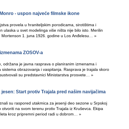
Monro - uspon najveće filmske ikone
njstva provela u hraniteljskim porodicama, sirotištima i
laska u svet modelinga više ništa nije bilo isto. Merilin
 Mortenson 1. juna 1926. godine u Los Anđelesu…
»
o izmenama ZOSOV-a
, održana je javna rasprava o planiranim izmenama i
stema obrazovanja i vaspitanja. Rasprava je trajala skoro
risustvovali su predstavnici Ministarstva prosvete…
»
jesen: Start protiv Trajala pred našim navijačima
znali su raspored utakmica za jesenji deo sezone u Srpskoj
vo otvoriti na svom terenu protiv Trajala iz Kruševca. Ekipa
leta kroz pripremni period radi u dobrom…
»