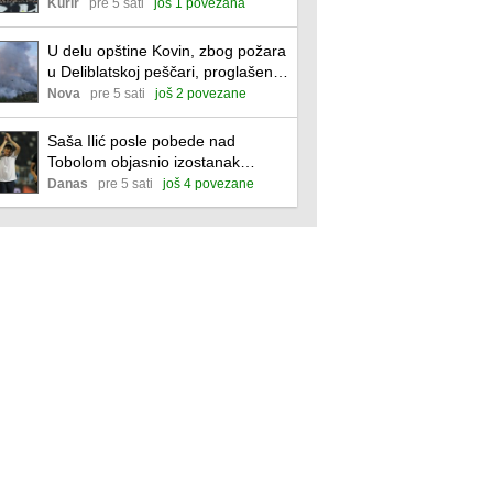
pravi u pravo vreme
Kurir
pre 5 sati
još 1 povezana
U delu opštine Kovin, zbog požara
u Deliblatskoj peščari, proglašena
vanredna situacija
Nova
pre 5 sati
još 2 povezane
Saša Ilić posle pobede nad
Tobolom objasnio izostanak
Ugrešića
Danas
pre 5 sati
još 4 povezane