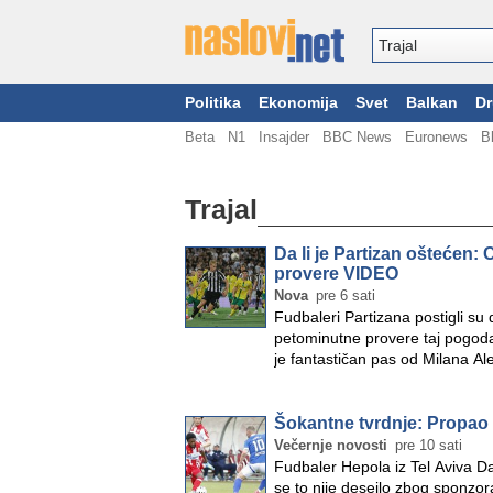
Politika
Ekonomija
Svet
Balkan
Dr
Beta
N1
Insajder
BBC News
Euronews
B
Trajal
Da li je Partizan oštećen
provere VIDEO
Nova
pre 6 sati
Fudbaleri Partizana postigli su 
petominutne provere taj pogoda
je fantastičan pas od Milana Al
Šokantne tvrdnje: Propao
Večernje novosti
pre 10 sati
Fudbaler Hepola iz Tel Aviva D
se to nije deseilo zbog sponzor