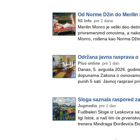
Od Norme Džin do Merilin 
N1 Info
pre 2 dana
Merilin Monro je veliki deo deti
privremenimd omovima, a nakon u
Monro, rođena kao Norma Džin
Održana javna rasprava 
Plus online
pre 1 dan
Danas, 5. avgusta 2026. godine
dopunama Zakona o osnovama si
punih 5 sati. Javnoj raspravi p
Sloga saznala raspored za 
Jugmedia
pre 1 dan
Fudbaleri Sloge iz Leskovca sa
ligi Istok, a naš tim će prvenst
trenera Miodraga Đorđevića Đo