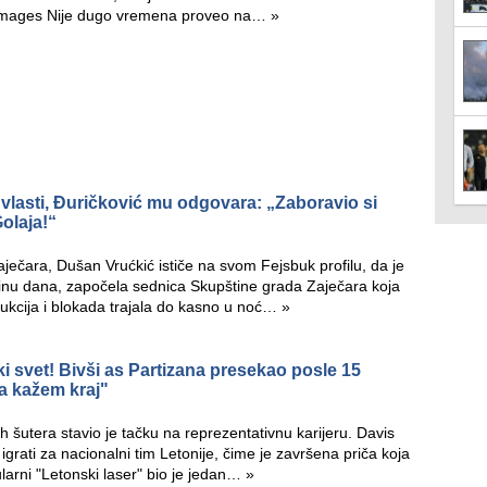
AImages Nije dugo vremena proveo na…
»
 vlasti, Đuričković mu odgovara: „Zaboravio si
Golaja!“
ečara, Dušan Vrućkić ističe na svom Fejsbuk profilu, da je
inu dana, započela sednica Skupštine grada Zaječara koja
rukcija i blokada trajala do kasno u noć…
»
i svet! Bivši as Partizana presekao posle 15
a kažem kraj"
h šutera stavio je tačku na reprezentativnu karijeru. Davis
igrati za nacionalni tim Letonije, čime je završena priča koja
ularni "Letonski laser" bio je jedan…
»