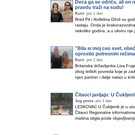
Deca ga se odriču, ali on
pravdu traži na sudu!
Kurir
pre 1 dan
Bred Pit i Anđelina Džoli su god
rastaju. Onda je brakorazvodna
nekoliko godina, a u okviru nje
"Bila si moj ceo svet, ob
oprostio potresnim rečima
Kurir
pre 1 dan
Britanska državljanka Lisa Fraj
zbog teških povreda koje je z
njen partner i dalje nalazi u kr
Čitaoci javljaju: U Čukljen
Jug press
pre 1 dan
LESKOVAC U Čukljenik je u utor
Čitaoci Regionalne informativne
mašina stigla posle objavljiva