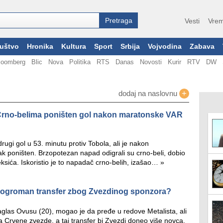
Vesti
Vrem
uštvo
Hronika
Kultura
Sport
Srbija
Vojvodina
Zabava
loomberg
Blic
Nova
Politika
RTS
Danas
Novosti
Kurir
RTV
DW
+
dodaj na naslovnu
: Crno-belima poništen gol nakon maratonske VAR
drugi gol u 53. minutu protiv Tobola, ali je nakon
k poništen. Brzopotezan napad odigrali su crno-beli, dobio
eksića. Iskoristio je to napadač crno-belih, izašao…
»
 ogroman transfer zbog Zvezdinog sponzora?
aglas Ovusu (20), mogao je da pređe u redove Metalista, ali
a Crvene zvezde, a taj transfer bi Zvezdi doneo više novca.