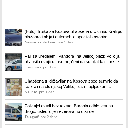
(Foto) Trojka sa Kosova uhapšena u Ulcinju: Krali po
plažama i obijali automobile specijalizovanim
uređajem
Newsmax Balkans
pre 1 dan
Pali sa uređajem "Pandora" na Velikoj plaži: Policija
uhapsila dvojicu, osumnjičeni da su pljačkali turiste
Euronews
pre 1 dan
Uhapšena tri državljanina Kosova zbog sumnje da
su krali na ulcinjskoj Velikoj plaži - opljačkani
državljani Srbije i BiH
N1 Info
pre 1 dan
Policajci ostali bez teksta: Baranin odbio test na
drogu, usledilo je neverovatno otkriće
Telegraf
pre 2 dana