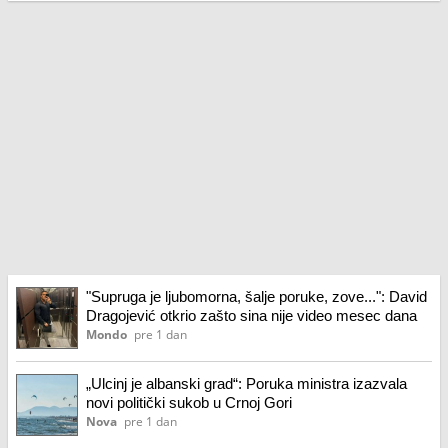
"Supruga je ljubomorna, šalje poruke, zove...": David
Dragojević otkrio zašto sina nije video mesec dana
Mondo
pre 1 dan
„Ulcinj je albanski grad“: Poruka ministra izazvala
novi politički sukob u Crnoj Gori
Nova
pre 1 dan