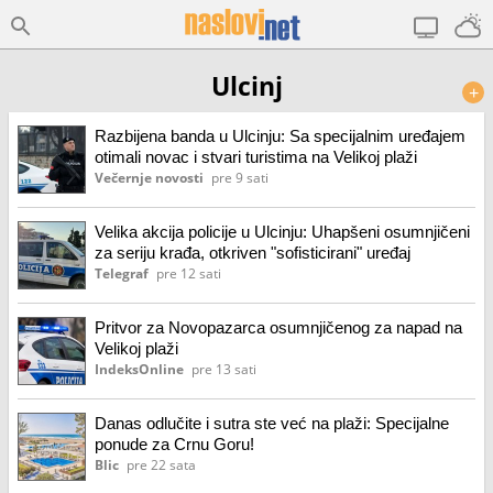
Ulcinj
+
Razbijena banda u Ulcinju: Sa specijalnim uređajem
otimali novac i stvari turistima na Velikoj plaži
Večernje novosti
pre 9 sati
Velika akcija policije u Ulcinju: Uhapšeni osumnjičeni
za seriju krađa, otkriven "sofisticirani" uređaj
Telegraf
pre 12 sati
Pritvor za Novopazarca osumnjičenog za napad na
Velikoj plaži
IndeksOnline
pre 13 sati
Danas odlučite i sutra ste već na plaži: Specijalne
ponude za Crnu Goru!
Blic
pre 22 sata