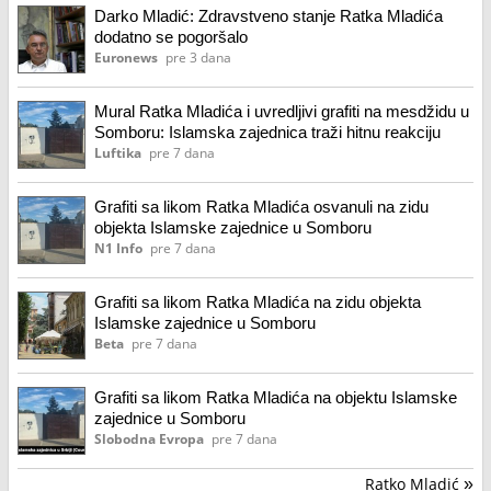
Darko Mladić: Zdravstveno stanje Ratka Mladića
dodatno se pogoršalo
Euronews
pre 3 dana
Mural Ratka Mladića i uvredljivi grafiti na mesdžidu u
Somboru: Islamska zajednica traži hitnu reakciju
Luftika
pre 7 dana
Grafiti sa likom Ratka Mladića osvanuli na zidu
objekta Islamske zajednice u Somboru
N1 Info
pre 7 dana
Grafiti sa likom Ratka Mladića na zidu objekta
Islamske zajednice u Somboru
Beta
pre 7 dana
Grafiti sa likom Ratka Mladića na objektu Islamske
zajednice u Somboru
Slobodna Evropa
pre 7 dana
Ratko Mladić
»