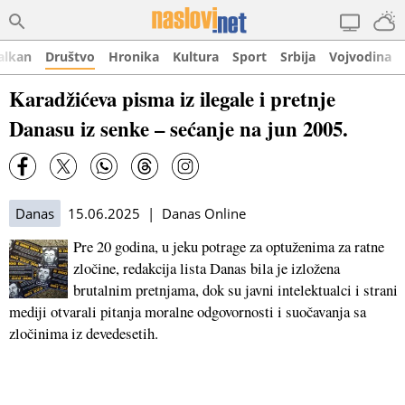
alkan
Društvo
Hronika
Kultura
Sport
Srbija
Vojvodina
Karadžićeva pisma iz ilegale i pretnje
Danasu iz senke – sećanje na jun 2005.
Danas
15.06.2025 | Danas Online
Pre 20 godina, u jeku potrage za optuženima za ratne
zločine, redakcija lista Danas bila je izložena
brutalnim pretnjama, dok su javni intelektualci i strani
mediji otvarali pitanja moralne odgovornosti i suočavanja sa
zločinima iz devedesetih.