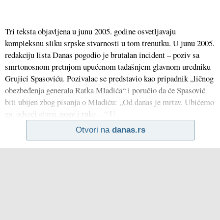
Tri teksta objavljena u junu 2005. godine osvetljavaju
kompleksnu sliku srpske stvarnosti u tom trenutku. U junu 2005.
redakciju lista Danas pogodio je brutalan incident – poziv sa
smrtonosnom pretnjom upućenom tadašnjem glavnom uredniku
Grujici Spasoviću. Pozivalac se predstavio kao pripadnik „ličnog
obezbeđenja generala Ratka Mladića“ i poručio da će Spasović
biti ubijen zbog pisanja o Mladiću: „Od danas je mrtav. Ubićemo
ga, odseći glavu, noge i ruke…“ U
Otvori na
danas.rs