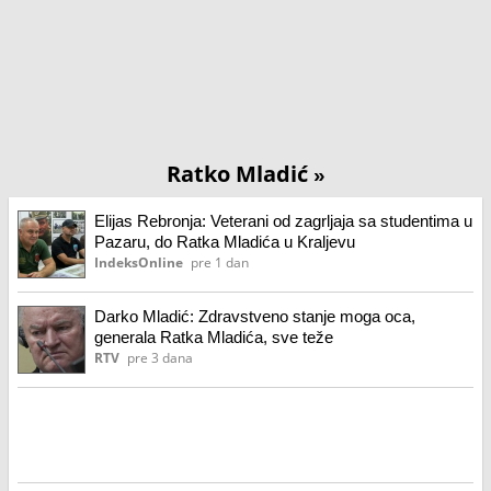
Ratko Mladić
»
Elijas Rebronja: Veterani od zagrljaja sa studentima u
Pazaru, do Ratka Mladića u Kraljevu
IndeksOnline
pre 1 dan
Darko Mladić: Zdravstveno stanje moga oca,
generala Ratka Mladića, sve teže
RTV
pre 3 dana