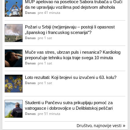
MUP apelovao na posetioce Sabora trubača u Guči
da ne upravljaju vozilima pod dejstvom alhohola
Danas
pre 41 minuta
Požari u Srbiji (ne)jenjavaju – postoji li opasnost
„španskog i francuskog scenarija“?
Danas
pre 1 sat
Muče vas stres, ubrzan puls i nesanica? Kardiolog
preporučuje tehniku koja traje svega 10 minuta
Danas
pre 1 sat
Loto rezultati: Koji brojevi su izvučeni u 63. kolu?
Danas
pre 1 sat
Studenti u Pančevu sutra prikupljaju pomoć za
vatrogasce i dobrovoljce u Deliblatskoj peščari
Danas
pre 51 minuta
Društvo, najnovije vesti
»