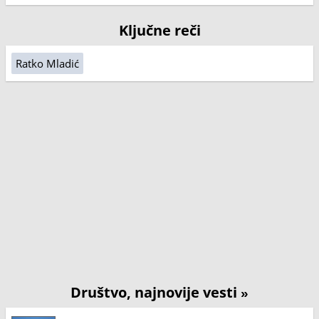
Ključne reči
Ratko Mladić
Društvo, najnovije vesti
»