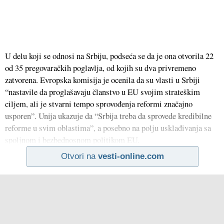
U delu koji se odnosi na Srbiju, podseća se da je ona otvorila 22
od 35 pregovaračkih poglavlja, od kojih su dva privremeno
zatvorena. Evropska komisija je ocenila da su vlasti u Srbiji
“nastavile da proglašavaju članstvo u EU svojim strateškim
ciljem, ali je stvarni tempo sprovođenja reformi značajno
usporen”. Unija ukazuje da “Srbija treba da sprovede kredibilne
reforme u svim oblastima”, a posebno na polju usklađivanja sa
spoljnom i bezbednosnom politikom EU.
Otvori na
vesti-online.com