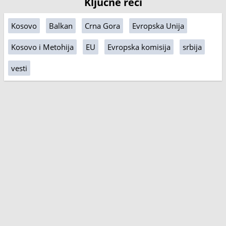
Ključne reči
Kosovo
Balkan
Crna Gora
Evropska Unija
Kosovo i Metohija
EU
Evropska komisija
srbija
vesti