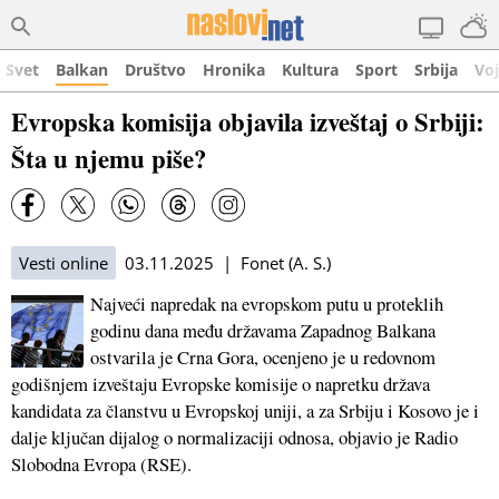
Svet
Balkan
Društvo
Hronika
Kultura
Sport
Srbija
Vo
Evropska komisija objavila izveštaj o Srbiji:
Šta u njemu piše?
Vesti online
03.11.2025 | Fonet (A. S.)
Najveći napredak na evropskom putu u proteklih
godinu dana među državama Zapadnog Balkana
ostvarila je Crna Gora, ocenjeno je u redovnom
godišnjem izveštaju Evropske komisije o napretku država
kandidata za članstvu u Evropskoj uniji, a za Srbiju i Kosovo je i
dalje ključan dijalog o normalizaciji odnosa, objavio je Radio
Slobodna Evropa (RSE).