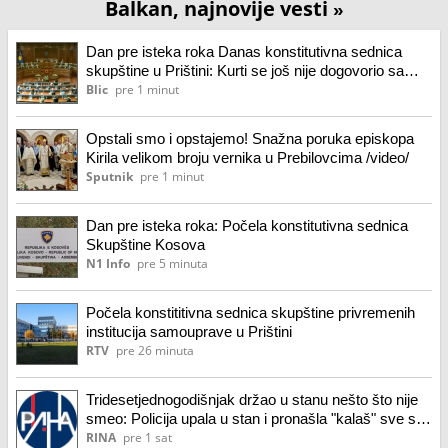
Balkan, najnovije vesti
»
Dan pre isteka roka Danas konstitutivna sednica
skupštine u Prištini: Kurti se još nije dogovorio sa
DSK u vezi sa predsednikom tzv. Kosova?
Blic
pre 1 minut
Opstali smo i opstajemo! Snažna poruka episkopa
Kirila velikom broju vernika u Prebilovcima /video/
Sputnik
pre 1 minut
Dan pre isteka roka: Počela konstitutivna sednica
Skupštine Kosova
N1 Info
pre 5 minuta
Počela konstititivna sednica skupštine privremenih
institucija samouprave u Prištini
RTV
pre 26 minuta
Tridesetjednogodišnjak držao u stanu nešto što nije
smeo: Policija upala u stan i pronašla "kalaš" sve sa
šanžerom, odmah priveden (FOTO)
RINA
pre 1 sat