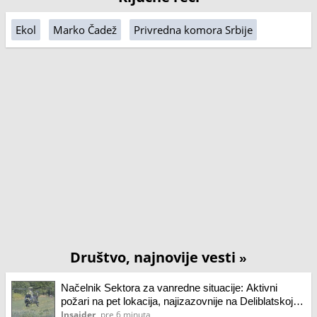
Ekol
Marko Čadež
Privredna komora Srbije
Društvo, najnovije vesti
»
Načelnik Sektora za vanredne situacije: Aktivni
požari na pet lokacija, najizazovnije na Deliblatskoj
peščari
Insajder
pre 6 minuta