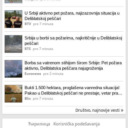
U Srbiji aktivno pet požara, najizazovnija situacija u
Deliblatskoj peščari
RTV
pre 7 minuta
Srbija u borbi sa požarima, najkritičnije u Deliblatskoj
peščari
RTS
pre 7 minuta
Borba sa vatrenom stihijom širom Srbije: Pet požara
aktivno, Deliblatska peščara najugroženija
Euronews
pre 2 minuta
Bukti 1.500 hektara, proglašena vanredna situacija!
Pakao u Deliblatskoj peščari ne prestaje, vetar pravi
dodatni haos: Šumarak spasen u poslednjem
Blic
pre 7 minuta
trenutku
Društvo, najnovije vesti
»
Ћирилица
Korisnička podešavanja