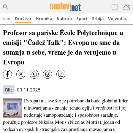
alkan
Društvo
Hronika
Kultura
Sport
Srbija
Vojvodina
Profesor sa pariske École Polytechnique u
emisiji "Čadež Talk": Evropa ne sme da
sumnja u sebe, vreme je da verujemo u
Evropu
Blic
09.11.2025
Evropa ima sve što je potrebno da bude globalni lider
u inovacijama - znanje, tehnologiju i vrednosti ali joj
nedostaje samopouzdanje i sposobnost saradnje,
poručuje profesor Nikolas Motis (Nicolas Mottis), jedan od
vodećih evropskih stručnjaka za upravlјanje inovacijama u