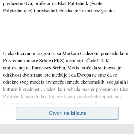
preduzetništvu, profesor na Ekol Politehnik (École
Polytechnique) i predsednik Fondacije Lekari bez granica.
U ekskluzivnom razgovoru sa Markom Čadežom, predsednikom
Privredne komore Srbije (PKS) u emisiji „Čadež Talk”
emitovanoj na Euronews Serbia, Motis ističe da su inovacije i
održivost dve strane iste medalјe i da Evropa ne sme da se
odrekne svog modela ravnoteže između ekonomskih, socijalnih i
kulturnih vrednosti. Čadež, koji pohađa master program na Ekol
Politehnik, navodi da u toj prestižnoj visokoškolskoj ustanovi
trenutno ima 3.700 učenika iz celog sveta i 1.600
Otvori na
blic.rs