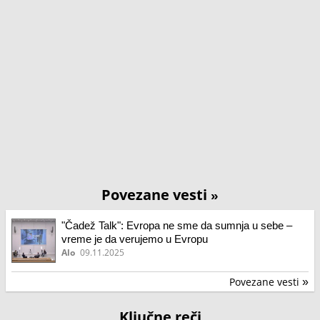
Povezane vesti
»
"Čadež Talk": Evropa ne sme da sumnja u sebe –
vreme je da verujemo u Evropu
Alo
09.11.2025
Povezane vesti
»
Ključne reči