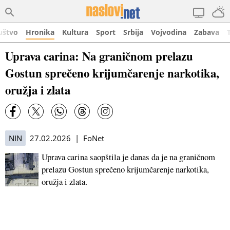
uštvo
Hronika
Kultura
Sport
Srbija
Vojvodina
Zabava
Uprava carina: Na graničnom prelazu
Gostun sprečeno krijumčarenje narkotika,
oružja i zlata
NIN
27.02.2026 | FoNet
Uprava carina saopštila je danas da je na graničnom
prelazu Gostun sprečeno krijumčarenje narkotika,
oružja i zlata.