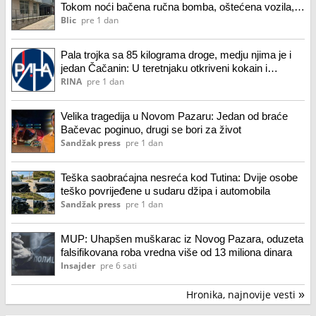
Tokom noći bačena ručna bomba, oštećena vozila,
lokali, fasada zgrade - ispituje se da li je on bio meta
Blic
pre 1 dan
Pala trojka sa 85 kilograma droge, medju njima je i
jedan Čačanin: U teretnjaku otkriveni kokain i
marihuana (FOTO)
RINA
pre 1 dan
Velika tragedija u Novom Pazaru: Jedan od braće
Bačevac poginuo, drugi se bori za život
Sandžak press
pre 1 dan
Teška saobraćajna nesreća kod Tutina: Dvije osobe
teško povrijeđene u sudaru džipa i automobila
Sandžak press
pre 1 dan
MUP: Uhapšen muškarac iz Novog Pazara, oduzeta
falsifikovana roba vredna više od 13 miliona dinara
Insajder
pre 6 sati
Hronika, najnovije vesti
»