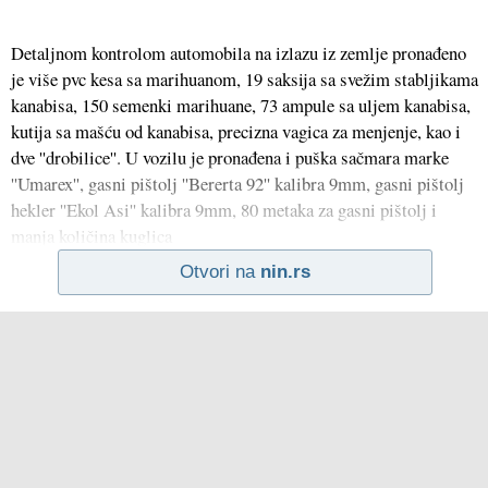
Detaljnom kontrolom automobila na izlazu iz zemlje pronađeno
je više pvc kesa sa marihuanom, 19 saksija sa svežim stabljikama
kanabisa, 150 semenki marihuane, 73 ampule sa uljem kanabisa,
kutija sa mašću od kanabisa, precizna vagica za menjenje, kao i
dve ''drobilice''. U vozilu je pronađena i puška sačmara marke
''Umarex'', gasni pištolj ''Bererta 92'' kalibra 9mm, gasni pištolj
hekler ''Ekol Asi'' kalibra 9mm, 80 metaka za gasni pištolj i
manja količina kuglica
Otvori na
nin.rs