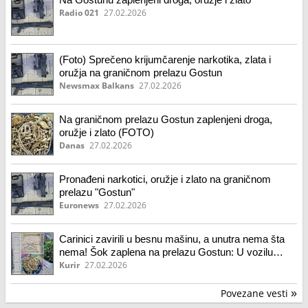
Radio 021
27.02.2026
(Foto) Sprečeno krijumčarenje narkotika, zlata i
oružja na graničnom prelazu Gostun
Newsmax Balkans
27.02.2026
Na graničnom prelazu Gostun zaplenjeni droga,
oružje i zlato (FOTO)
Danas
27.02.2026
Pronađeni narkotici, oružje i zlato na graničnom
prelazu "Gostun"
Euronews
27.02.2026
Carinici zavirili u besnu mašinu, a unutra nema šta
nema! Šok zaplena na prelazu Gostun: U vozilu
nađena marihuana, gasni pištolji, sačmara, ali i zlato!
Kurir
27.02.2026
(foto)
Povezane vesti
»