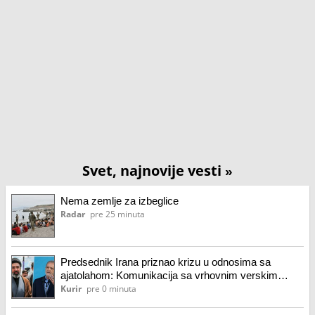
Svet, najnovije vesti
»
Nema zemlje za izbeglice
Radar
pre 25 minuta
Predsednik Irana priznao krizu u odnosima sa
ajatolahom: Komunikacija sa vrhovnim verskim
vođom trenutno je veoma teška
Kurir
pre 0 minuta