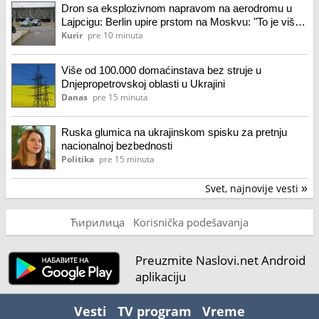
Dron sa eksplozivnom napravom na aerodromu u
Lajpcigu: Berlin upire prstom na Moskvu: "To je više
od bezbednosnog incidenta" (foto)
Kurir
pre 10 minuta
Više od 100.000 domaćinstava bez struje u
Dnjepropetrovskoj oblasti u Ukrajini
Danas
pre 15 minuta
Ruska glumica na ukrajinskom spisku za pretnju
nacionalnoj bezbednosti
Politika
pre 15 minuta
Svet, najnovije vesti
»
Ћирилица
Korisnička podešavanja
Preuzmite Naslovi.net Android
aplikaciju
Vesti
TV program
Vreme