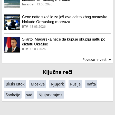
Insajder
13.03.2026
Cene nafte skočile za još dva odsto zbog nastavka
blokade Ormuskog moreuza
RTV
13.03.2026
Sijarto: Mađarska neće da kupuje skuplju naftu po
diktatu Ukrajine
RTV
13.03.2026
Povezane vesti
»
Ključne reči
Bliski Istok
Moskva
Njujork
Rusija
nafta
Sankcije
sad
Njujork tajms