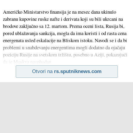
Američko Ministarstvo finansija je na mesec dana ukinulo
zabranu kupovine ruske nafte i derivata koji su bili ukrcani na
brodove zaključno sa 12. martom. Prema oceni lista, Rusija bi,
pored ublažavanja sankcija, mogla da ima koristi i od rasta cena
energenata usled eskalacije na Bliskom istoku. Navodi se i da bi
problemi u snabdevanju energentima mogli dodatno da ojačaju
poziciju Rusije na svetskom tržištu, posebno u Aziji, pokazujući
da je Moskva neophodan
Otvori na
rs.sputniknews.com