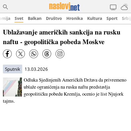
omija
Svet
Balkan
Društvo
Hronika
Kultura
Sport
Srbi
Ublažavanje američkih sankcija na rusku
naftu - geopolitička pobeda Moskve
Sputnik
13.03.2026
Odluka Sjedinjenih Američkih Država da privremeno
ublaže ograničenja na rusku naftu predstavlja
geopolitičku pobedu Kremlja, ocenio je list Njujork
tajms.