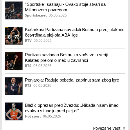
''Sportske'' saznaju - Ovako stoje stvari sa
Miltonovom povredom
Sportske.net
06.05.2026
Košarkaši Partizana savladali Bosnu u prvoj utakmici
četvrtfinala plej-ofa ABA lige
RTV
06.05.2026
Partizan savladao Bosnu za vođstvo u seriji –
Kalates prelomio meč u završnici
RTS
06.05.2026
Penjaroja: Raduje pobeda, zabrinut sam zbog igre
RTS
06.05.2026
Blažič oprezan pred Zvezdu: „Nikada nisam imao
ovakvu situaciju pred plej-of“
Hot sport
06.05.2026
Povezane vesti
»