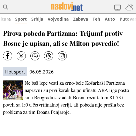
ltura
Sport
Srbija
Vojvodina
Zabava
Teh
Auto
Putova
Pirova pobeda Partizana: Trijumf protiv
Bosne je upisan, ali se Milton povredio!
Hot sport
06.05.2026
Ne baš lepe vesti za crno-bele Košarkaši Partizana
napravili su prvi korak ka polufinalu ABA lige pošto
su u Beogradu savladali Bosnu rezultatom 81:73 i
poveli sa 1:0 u četvrtfinalnoj seriji, ali pobeda nije prošla bez
problema za tim Đoana Penjaroje.