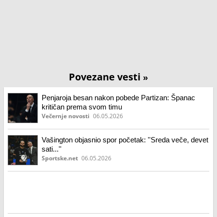
Povezane vesti
»
Penjaroja besan nakon pobede Partizan: Španac
kritičan prema svom timu
Večernje novosti
06.05.2026
Vašington objasnio spor početak: ''Sreda veče, devet
sati...''
Sportske.net
06.05.2026