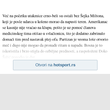
Već na početku utakmice crno-beli su ostali bez Šejka Miltona,
koji je posle udarca u koleno morao da napusti teren. Amerikanac
se kasnije nije vraćao na klupu, pošto je uz pomoć članova
medicinskog tima otišao u svlačionicu, što je dodatno zabrinulo
domaći tim pred nastavak plej-ofa. Partizan je veoma loše otvorio
meč i dugo nije mogao da pronađe ritam u napadu. Bosna je to
iskoristila i brzo stigla do ozbiljne prednosti, a raspoloženi Đoko
Šalić pogodio je dve
Otvori na
hotsport.rs