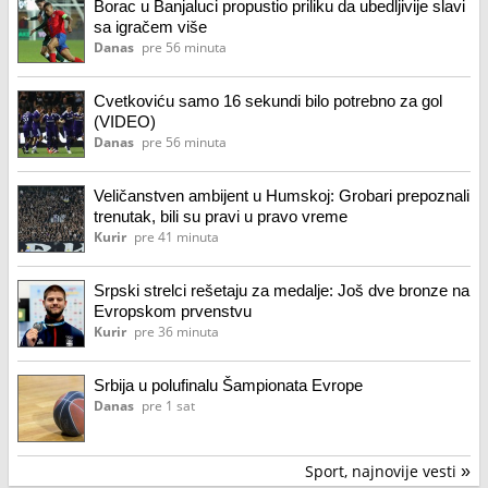
Borac u Banjaluci propustio priliku da ubedljivije slavi
sa igračem više
Danas
pre 56 minuta
Cvetkoviću samo 16 sekundi bilo potrebno za gol
(VIDEO)
Danas
pre 56 minuta
Veličanstven ambijent u Humskoj: Grobari prepoznali
trenutak, bili su pravi u pravo vreme
Kurir
pre 41 minuta
Srpski strelci rešetaju za medalje: Još dve bronze na
Evropskom prvenstvu
Kurir
pre 36 minuta
Srbija u polufinalu Šampionata Evrope
Danas
pre 1 sat
Sport, najnovije vesti
»