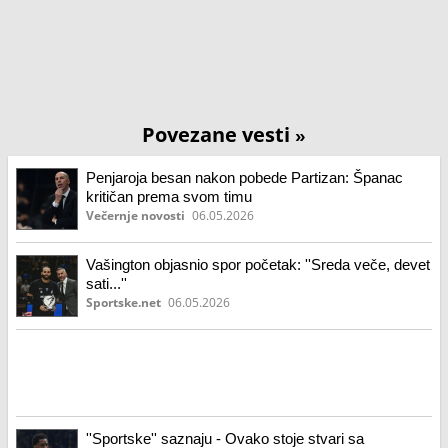
Povezane vesti
»
Penjaroja besan nakon pobede Partizan: Španac
kritičan prema svom timu
Večernje novosti
06.05.2026
Vašington objasnio spor početak: ''Sreda veče, devet
sati...''
Sportske.net
06.05.2026
''Sportske'' saznaju - Ovako stoje stvari sa