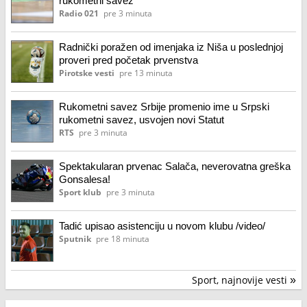
rukometni savez
Radio 021
pre 3 minuta
Radnički poražen od imenjaka iz Niša u poslednjoj
proveri pred početak prvenstva
Pirotske vesti
pre 13 minuta
Rukometni savez Srbije promenio ime u Srpski
rukometni savez, usvojen novi Statut
RTS
pre 3 minuta
Spektakularan prvenac Salača, neverovatna greška
Gonsalesa!
Sport klub
pre 3 minuta
Tadić upisao asistenciju u novom klubu /video/
Sputnik
pre 18 minuta
Sport, najnovije vesti
»