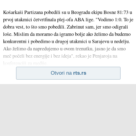
Košarkaši Partizana pobedili su u Beogradu ekipu Bosne 81:73 u
prvoj utakmici četvrtfinala plej-ofa ABA lige. "Vodimo 1:0. To je
dobra vest, to što smo pobedili. Zabrinut sam, jer smo odigrali
loše. Mislim da moramo da igramo bolje ako želimo da budemo
konkurentni i pobedimo u drugoj utakmici u Sarajevu u nedelju.
Ako želimo da napredujemo u ovom trenutku, jasno je da smo
meč počeli bez energije i bez ideja", rekao je Penjaroja na
konferenciji za medije.
Otvori na
rts.rs