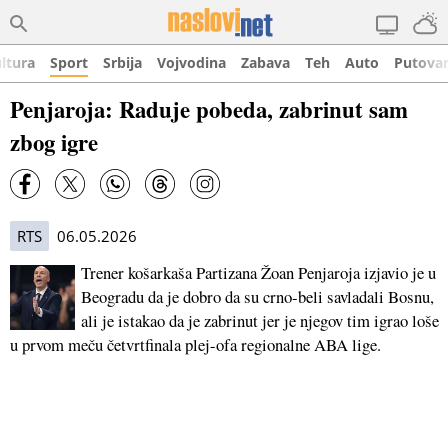
ltura
Sport
Srbija
Vojvodina
Zabava
Teh
Auto
Putova
Penjaroja: Raduje pobeda, zabrinut sam
zbog igre
RTS
06.05.2026
Trener košarkaša Partizana Žoan Penjaroja izjavio je u
Beogradu da je dobro da su crno-beli savladali Bosnu,
ali je istakao da je zabrinut jer je njegov tim igrao loše
u prvom meču četvrtfinala plej-ofa regionalne ABA lige.