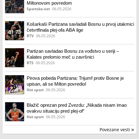
Miltonovom povredom
Sportske.net
06.05.2026
Košarkaši Partizana savladali Bosnu u prvoj utakmici
četvrtfinala plej-ofa ABA lige
RTV
06.05.2026
Partizan savladao Bosnu za vođstvo u seriji –
Kalates prelomio meč u završnici
RTS
06.05.2026
Pirova pobeda Partizana: Trijumf protiv Bosne je
upisan, ali se Milton povredio!
Hot sport
06.05.2026
Blažič oprezan pred Zvezdu: „Nikada nisam imao
ovakvu situaciju pred plej-of“
Hot sport
06.05.2026
Povezane vesti
»