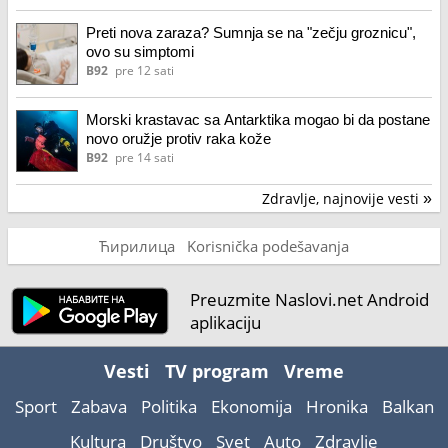
Preti nova zaraza? Sumnja se na "zečju groznicu",
ovo su simptomi
B92
pre 12 sati
Morski krastavac sa Antarktika mogao bi da postane
novo oružje protiv raka kože
B92
pre 14 sati
Zdravlje, najnovije vesti
»
Ћирилица
Korisnička podešavanja
Preuzmite Naslovi.net Android
aplikaciju
Vesti
TV program
Vreme
Sport
Zabava
Politika
Ekonomija
Hronika
Balkan
Kultura
Društvo
Svet
Auto
Zdravlje