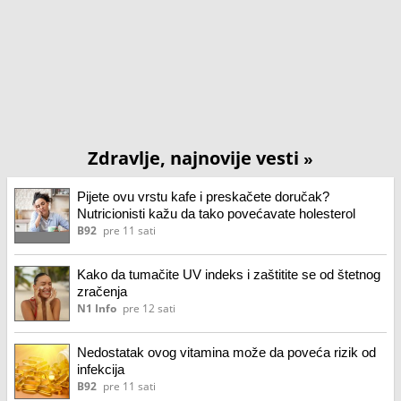
Zdravlje, najnovije vesti
»
Pijete ovu vrstu kafe i preskačete doručak?
Nutricionisti kažu da tako povećavate holesterol
B92
pre 11 sati
Kako da tumačite UV indeks i zaštitite se od štetnog
zračenja
N1 Info
pre 12 sati
Nedostatak ovog vitamina može da poveća rizik od
infekcija
B92
pre 11 sati