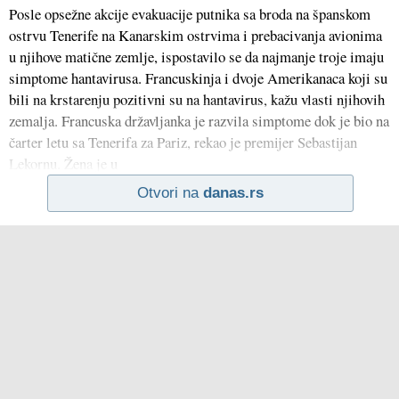
Posle opsežne akcije evakuacije putnika sa broda na španskom
ostrvu Tenerife na Kanarskim ostrvima i prebacivanja avionima
u njihove matične zemlje, ispostavilo se da najmanje troje imaju
simptome hantavirusa. Francuskinja i dvoje Amerikanaca koji su
bili na krstarenju pozitivni su na hantavirus, kažu vlasti njihovih
zemalja. Francuska državljanka je razvila simptome dok je bio na
čarter letu sa Tenerifa za Pariz, rekao je premijer Sebastijan
Lekornu. Žena je u
Otvori na
danas.rs