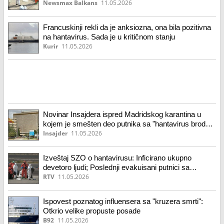
Newsmax Balkans
11.05.2026
Francuskinji rekli da je anksiozna, ona bila pozitivna
na hantavirus. Sada je u kritičnom stanju
Kurir
11.05.2026
Novinar Insajdera ispred Madridskog karantina u
kojem je smešten deo putnika sa "hantavirus broda"
(VIDEO)
Insajder
11.05.2026
Izveštaj SZO o hantavirusu: Inficirano ukupno
devetoro ljudi; Poslednji evakuisani putnici sa
kruzera na putu za aerodrom na Tenerifima
RTV
11.05.2026
Ispovest poznatog influensera sa "kruzera smrti":
Otkrio velike propuste posade
B92
11.05.2026