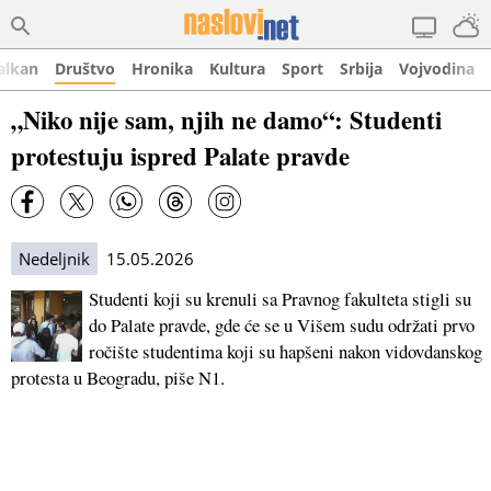
alkan
Društvo
Hronika
Kultura
Sport
Srbija
Vojvodina
„Niko nije sam, njih ne damo“: Studenti
protestuju ispred Palate pravde
Nedeljnik
15.05.2026
Studenti koji su krenuli sa Pravnog fakulteta stigli su
do Palate pravde, gde će se u Višem sudu održati prvo
ročište studentima koji su hapšeni nakon vidovdanskog
protesta u Beogradu, piše N1.