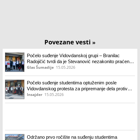
Povezane vesti
»
Počelo suđenje Vidovdanskoj grupi – Branilac
Radojičić tvrdi da je Stevanović nezakonito praćen,
sniman i prisluškivan
Glas Šumadije
15.05.2026
Počelo suđenje studentima optuženim posle
Vidovdanskog protesta za pripremanje dela protiv
ustavnog uređenja (VIDEO)
Insajder
15.05.2026
Održano prvo ročište na suđenju studentima