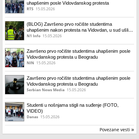
uhapšenim posle Vidovdanskog protesta
RTS
15.05.2026
(BLOG) Završeno prvo ročište studentima
uhapšenim nakon protesta na Vidovdan, u sud ušli u
narodnim nošnjama
N1 Info
15.05.2026
Završeno prvo ročište studentima uhapšenim posle
Vidovdanskog protesta u Beogradu
NIN
15.05.2026
Završeno prvo ročište studentima uhapšenim posle
Vidovdanskog protesta u Beogradu
Serbian News Media
15.05.2026
Studenti u nošnjama stigli na suđenje (FOTO,
VIDEO)
Danas
15.05.2026
Povezane vesti
»