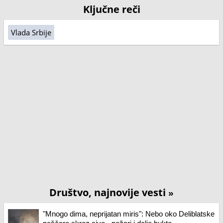
Ključne reči
Vlada Srbije
Društvo, najnovije vesti
»
"Mnogo dima, neprijatan miris": Nebo oko Deliblatske