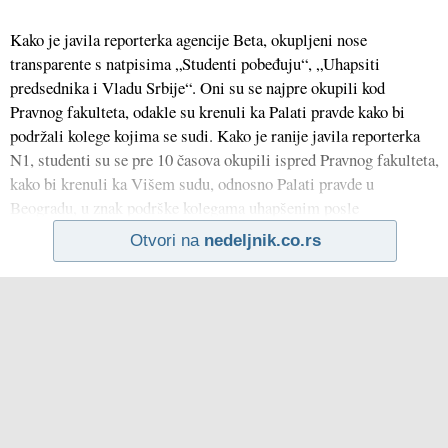
Kako je javila reporterka agencije Beta, okupljeni nose
transparente s natpisima „Studenti pobeđuju“, „Uhapsiti
predsednika i Vladu Srbije“. Oni su se najpre okupili kod
Pravnog fakulteta, odakle su krenuli ka Palati pravde kako bi
podržali kolege kojima se sudi. Kako je ranije javila reporterka
N1, studenti su se pre 10 časova okupili ispred Pravnog fakulteta,
kako bi krenuli ka Višem sudu, odnosno Palati pravde u
Beogradu, u znak podrške kolegama uhapšenim posle
Otvori na
nedeljnik.co.rs