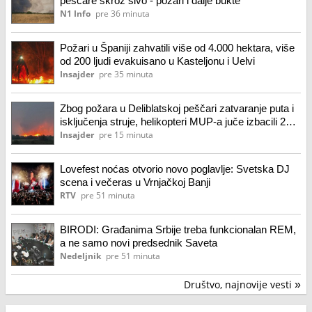
peščare skroz sivo - požari i dalje bukte
N1 Info
pre 36 minuta
Požari u Španiji zahvatili više od 4.000 hektara, više
od 200 ljudi evakuisano u Kasteljonu i Uelvi
Insajder
pre 35 minuta
Zbog požara u Deliblatskoj peščari zatvaranje puta i
isključenja struje, helikopteri MUP-a juče izbacili 270
tona vode
Insajder
pre 15 minuta
Lovefest noćas otvorio novo poglavlje: Svetska DJ
scena i večeras u Vrnjačkoj Banji
RTV
pre 51 minuta
BIRODI: Građanima Srbije treba funkcionalan REM,
a ne samo novi predsednik Saveta
Nedeljnik
pre 51 minuta
Društvo, najnovije vesti
»