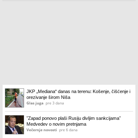
JKP „Mediana“ danas na terenu: Košenje, čišćenje i
orezivanje širom Niša
Glas juga
pre 3 dana
"Zapad ponovo plaši Rusiju divljim sankcijama"
Medvedev o novim pretnjama
Večernje novosti
pre 6 dana