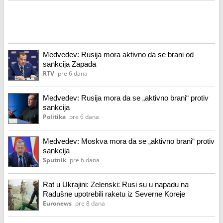
Medvedev: Rusija mora aktivno da se brani od
sankcija Zapada
RTV
pre 6 dana
Medvedev: Rusija mora da se „aktivno brani“ protiv
sankcija
Politika
pre 6 dana
Medvedev: Moskva mora da se „aktivno brani“ protiv
sankcija
Sputnik
pre 6 dana
Rat u Ukrajini: Zelenski: Rusi su u napadu na
Radušne upotrebili raketu iz Severne Koreje
Euronews
pre 8 dana