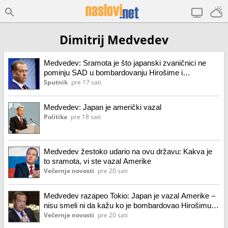
Dimitrij Medvedev
Medvedev: Sramota je što japanski zvaničnici ne
pominju SAD u bombardovanju Hirošime i
Nagasakija
Sputnik
pre 17 sati
Medvedev: Japan je američki vazal
Politika
pre 18 sati
Medvedev žestoko udario na ovu državu: Kakva je
to sramota, vi ste vazal Amerike
Večernje novosti
pre 20 sati
Medvedev razapeo Tokio: Japan je vazal Amerike –
nisu smeli ni da kažu ko je bombardovao Hirošimu i
Nagasaki
Večernje novosti
pre 20 sati