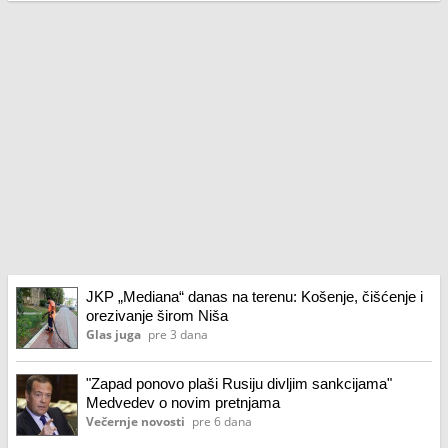
JKP „Mediana“ danas na terenu: Košenje, čišćenje i
orezivanje širom Niša
Glas juga
pre 3 dana
"Zapad ponovo plaši Rusiju divljim sankcijama"
Medvedev o novim pretnjama
Večernje novosti
pre 6 dana