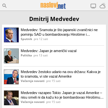
Dmitrij Medvedev
Medvedev: Sramota je što japanski zvaničnici ne
pominju SAD u bombardovanju Hirošime i
Nagasakija
Sputnik
pre 12 sati
Medvedev: Japan je američki vazal
Politika
pre 13 sati
Medvedev žestoko udario na ovu državu: Kakva je
to sramota, vi ste vazal Amerike
Večernje novosti
pre 15 sati
Medvedev razapeo Tokio: Japan je vazal Amerike –
nisu smeli ni da kažu ko je bombardovao Hirošimu i
Nagasaki
Večernje novosti
pre 15 sati