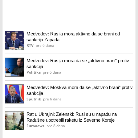
Medvedev: Rusija mora aktivno da se brani od
sankcija Zapada
RTV
pre 6 dana
Medvedev: Rusija mora da se „aktivno brani“ protiv
sankcija
Politika
pre 6 dana
Medvedev: Moskva mora da se „aktivno brani“ protiv
sankcija
Sputnik
pre 6 dana
Rat u Ukrajini: Zelenski: Rusi su u napadu na
Radušne upotrebili raketu iz Severne Koreje
Euronews
pre 8 dana