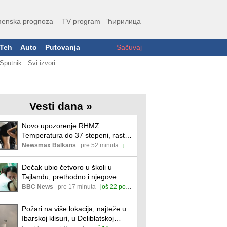
enska prognoza
TV program
Ћирилица
Teh
Auto
Putovanja
Sačuvaj
Sputnik
Svi izvori
Vesti dana »
Novo upozorenje RHMZ:
Temperatura do 37 stepeni, raste
opasnost od požara
Newsmax Balkans
pre 52 minuta
još 26 povezanih
Dečak ubio četvoro u školi u
Tajlandu, prethodno i njegove
babu i dedu
BBC News
pre 17 minuta
još 22 povezane
Požari na više lokacija, najteže u
Ibarskoj klisuri, u Deliblatskoj