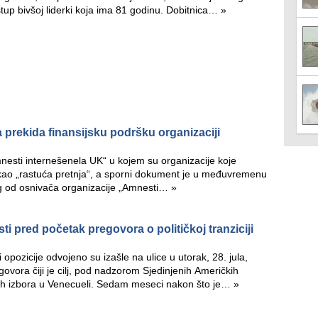
istup bivšoj liderki koja ima 81 godinu. Dobitnica…
»
prekida finansijsku podršku organizaciji
„Amnesti internešenela UK“ u kojem su organizacije koje
kao „rastuća pretnja“, a sporni dokument je u međuvremenu
og od osnivača organizacije „Amnesti…
»
ti pred početak pregovora o političkoj tranziciji
 opozicije odvojeno su izašle na ulice u utorak, 28. jula,
ovora čiji je cilj, pod nadzorom Sjedinjenih Američkih
ih izbora u Venecueli. Sedam meseci nakon što je…
»