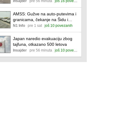
peščari mirnije
Insajder
pre 56 minuta
još 16 povezanih
AMSS: Gužve na auto-putevima i
granicama, čekanje na Šidu i
Batrovcima
N1 Info
pre 1 sat
još 10 povezanih
Japan naredio evakuaciju zbog
tajfuna, otkazano 500 letova
Insajder
pre 56 minuta
još 10 povezanih