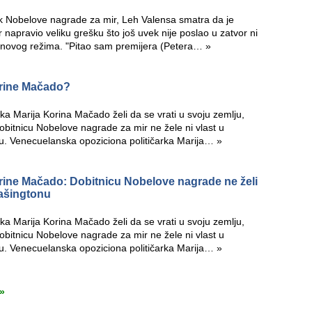
nik Nobelove nagrade za mir, Leh Valensa smatra da je
apravio veliku grešku što još uvek nije poslao u zatvor ni
banovog režima. "Pitao sam premijera (Petera…
»
orine Mačado?
a Marija Korina Mačado želi da se vrati u svoju zemlju,
i dobitnicu Nobelove nagrade za mir ne žele ni vlast u
u. Venecuelanska opoziciona političarka Marija…
»
rine Mačado: Dobitnicu Nobelove nagrade ne želi
Vašingtonu
a Marija Korina Mačado želi da se vrati u svoju zemlju,
i dobitnicu Nobelove nagrade za mir ne žele ni vlast u
u. Venecuelanska opoziciona političarka Marija…
»
»