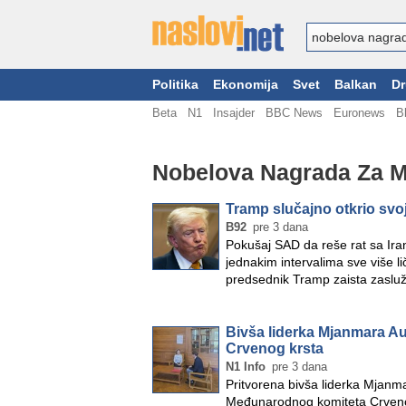
Politika
Ekonomija
Svet
Balkan
Dr
Beta
N1
Insajder
BBC News
Euronews
B
Nobelova Nagrada Za M
Tramp slučajno otkrio svo
B92
pre 3 dana
Pokušaj SAD da reše rat sa Ir
jednakim intervalima sve više li
predsednik Tramp zaista zaslu
Bivša liderka Mjanmara Au
Crvenog krsta
N1 Info
pre 3 dana
Pritvorena bivša liderka Mjanm
Međunarodnog komiteta Crvenog 