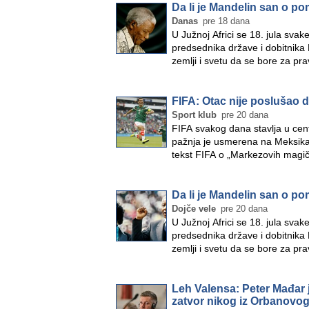
Da li je Mandelin san o p
Danas
pre 18 dana
U Južnoj Africi se 18. jula sv
predsednika države i dobitnika
zemlji i svetu da se bore za p
FIFA: Otac nije poslušao 
Sport klub
pre 20 dana
FIFA svakog dana stavlja u cen
pažnja je usmerena na Meksikanc
tekst FIFA o „Markezovih magič
Da li je Mandelin san o p
Dojče vele
pre 20 dana
U Južnoj Africi se 18. jula sv
predsednika države i dobitnika
zemlji i svetu da se bore za p
Leh Valensa: Peter Mađar j
zatvor nikog iz Orbanovog