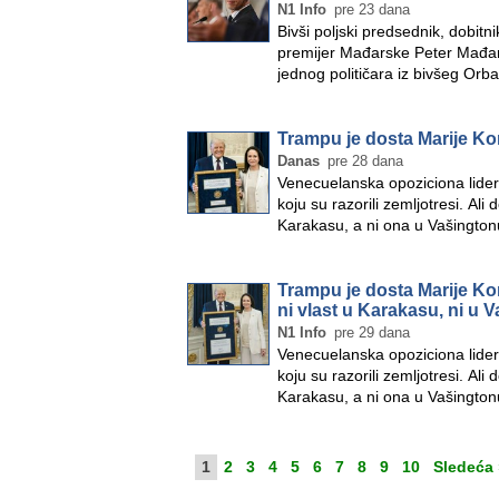
N1 Info
pre 23 dana
Bivši poljski predsednik, dobit
premijer Mađarske Peter Mađar n
jednog političara iz bivšeg Or
Trampu je dosta Marije K
Danas
pre 28 dana
Venecuelanska opoziciona liderk
koju su razorili zemljotresi. Al
Karakasu, a ni ona u Vašington
Trampu je dosta Marije Ko
ni vlast u Karakasu, ni u 
N1 Info
pre 29 dana
Venecuelanska opoziciona liderk
koju su razorili zemljotresi. Al
Karakasu, a ni ona u Vašington
1
2
3
4
5
6
7
8
9
10
Sledeća 