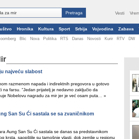
Vesti
Vrem
uštvo
Hronika
Kultura
Sport
Srbija
Vojvodina
Zabava
loomberg
Blic
Nova
Politika
RTS
Danas
Novosti
Kurir
RTV
DW
ir
ju najveću slabost
anom razmenom napada i indirektnih pregovora u gotovo
či na farsu. "Jedan prijatelj je nedavno zaključio da
žuje Nobelovu nagradu za mir jer je već osam puta…
»
ng San Su Ći sastala se sa zvaničnikom
ara Aung San Su Ći sastala se danas sa predstavnikom
krsta, saopštile su tamošnje vlasti, dok zemlje u regionu