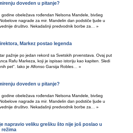
omirenju doveden u pitanje?
ake godine obeležava rođendan Nelsona Mandele, bivšeg
 Nobelove nagrade za mir. Mandelin dan podstiče ljude u
ravednije društvo. Nekadašnji predvodnik borbe za…
»
direktora, Markez postao legenda
tar pažnje po jedan rekord sa Svetskih prvenstava. Ovaj put
a Rafu Markeza, koji je ispisao istoriju kao kapiten. Sledi
nih pet“. Iako je Alfonso Garsija Robles…
»
omirenju doveden u pitanje?
ake godine obeležava rođendan Nelsona Mandele, bivšeg
 Nobelove nagrade za mir. Mandelin dan podstiče ljude u
ravednije društvo. Nekadašnji predvodnik borbe za…
»
e napravio veliku grešku što nije još poslao u
 režima