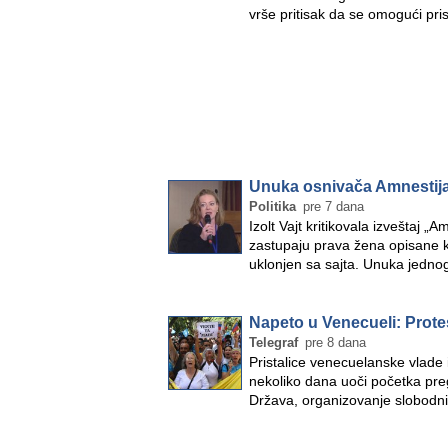
vrše pritisak da se omogući pr
Unuka osnivača Amnestija 
Politika
pre 7 dana
Izolt Vajt kritikovala izveštaj 
zastupaju prava žena opisane 
uklonjen sa sajta. Unuka jedn
Napeto u Venecueli: Protes
Telegraf
pre 8 dana
Pristalice venecuelanske vlade i
nekoliko dana uoči početka preg
Država, organizovanje slobodn