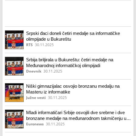
Srpski đaci doneli četiri medalje sa informatičke
olimpijade u Bukureštu
RTS
30.11.2025
Srbija briljirala u Bukureštu: četiri medalje na
Međunarodnoj informatičkoj olimpijadi
Dnevnik
30.11.2025
Niški gimnazijalac osvojio bronzanu medalju na
Masteru iz informatike
Južne vesti
30.11.2025
Mladi informatičari Srbije osvojili dve srebrne i dve
bronzane medalje na međunarodnom takmičenju u
Bukureštu
Euronews
30.11.2025