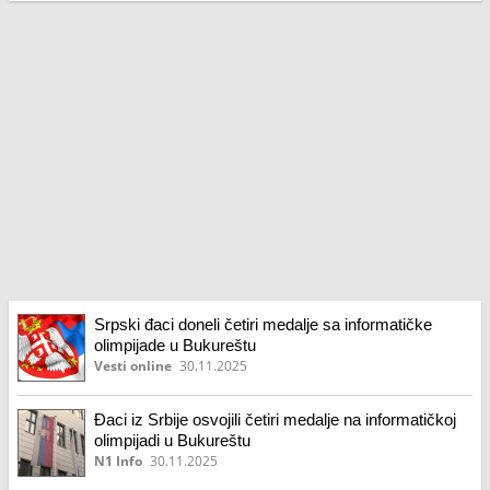
Srpski đaci doneli četiri medalje sa informatičke
olimpijade u Bukureštu
Vesti online
30.11.2025
Đaci iz Srbije osvojili četiri medalje na informatičkoj
olimpijadi u Bukureštu
N1 Info
30.11.2025