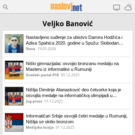
Veljko Banović
Nastavljeno suđenje za ubistvo Damira Hodžića i
Adisa Spahića 2020. godine u Spužu: Slobodan
Kašćelan procesno sposoban da prati postupak
Nova
19.05.2026
Niški gimnazijalac osvojio bronzanu medalju na
Masteru iz informatike u Rumuniji
Gradski portal 018
05.12.2025
Nišlija Dimitrije Atanasković deo četvorke koja je
osvojila medalje na informatičkoj olimpijadi u
Bukureštu
Jug press
01.12.2025
Informatičari Srbije osvojili četiri medalje u Rumuniji,
Nišlija se okitio bronzom
Medijska kutija
01.12.2025