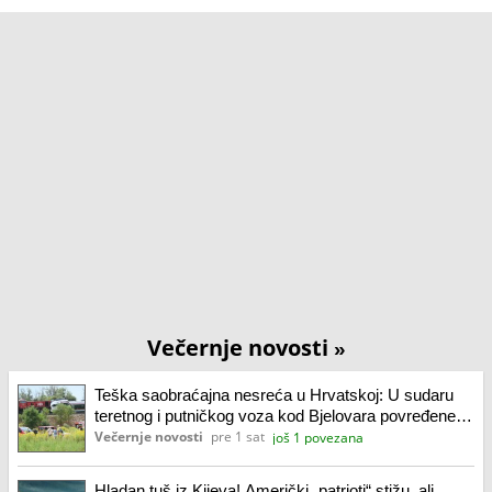
Večernje novosti
»
Teška saobraćajna nesreća u Hrvatskoj: U sudaru
teretnog i putničkog voza kod Bjelovara povređene
24 osobe
Večernje novosti
pre 1 sat
još 1 povezana
Hladan tuš iz Kijeva! Američki „patrioti“ stižu, ali