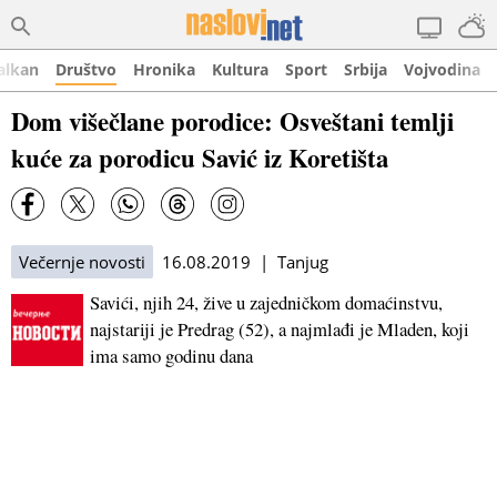
alkan
Društvo
Hronika
Kultura
Sport
Srbija
Vojvodina
Dom višečlane porodice: Osveštani temlji
kuće za porodicu Savić iz Koretišta
Večernje novosti
16.08.2019 | Tanjug
Savići, njih 24, žive u zajedničkom domaćinstvu,
najstariji je Predrag (52), a najmlađi je Mladen, koji
ima samo godinu dana