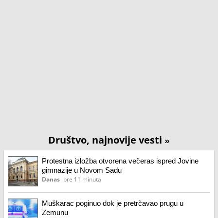
Društvo, najnovije vesti
»
Protestna izložba otvorena večeras ispred Jovine
gimnazije u Novom Sadu
Danas
pre 11 minuta
Muškarac poginuo dok je pretrčavao prugu u
Zemunu