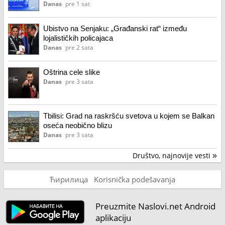
Danas
pre 1 sat
Ubistvo na Senjaku: „Građanski rat“ između
lojalističkih policajaca
Danas
pre 2 sata
Oštrina cele slike
Danas
pre 3 sata
Tbilisi: Grad na raskršću svetova u kojem se Balkan
oseća neobično blizu
Danas
pre 3 sata
Društvo, najnovije vesti
»
Ћирилица
Korisnička podešavanja
Preuzmite Naslovi.net Android
aplikaciju