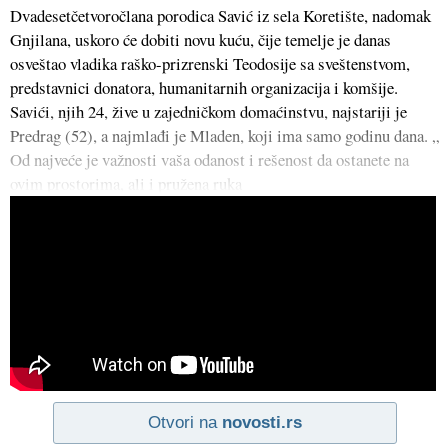
Dvadesetčetvoročlana porodica Savić iz sela Koretište, nadomak
Gnjilana, uskoro će dobiti novu kuću, čije temelje je danas
osveštao vladika raško-prizrenski Teodosije sa sveštenstvom,
predstavnici donatora, humanitarnih organizacija i komšije.
Savići, njih 24, žive u zajedničkom domaćinstvu, najstariji je
Predrag (52), a najmlađi je Mladen, koji ima samo godinu dana. „
Od najveće je važnosti vaša odanost i rešenost da ostanete na
ovim prostorima, ali i pružena ruka
Otvori na
novosti.rs