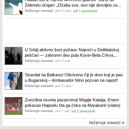
Zelenski očajan: „Džaba sve, ovo nije dovoljno za
odbranu!“
Večernje novosti
pre 3 sata
još 1 povezana
U Srbiji aktivno šest požara: Najveći u Deliblatskoj
peščari — zatvoren deo puta Kovin-Bela Crkva
(video)
Večernje novosti
pre 7 sati
Skandal na Balkanu! Otkriveno čiji je dron koji je pao
u Bugarskoj – Ambasador hitno pozvan na raport!
Večernje novosti
pre 2 sata
Zvezdina osveta pazarcima! Magije Kataija, Enem
pokazao Hapoelu šta ga čeka na Marakani! (video)
Večernje novosti
pre 1 sat
još 2 povezane
Večernje novosti
»