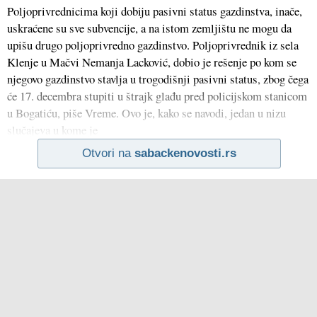
Poljoprivrednicima koji dobiju pasivni status gazdinstva, inače,
uskraćene su sve subvencije, a na istom zemljištu ne mogu da
upišu drugo poljoprivredno gazdinstvo. Poljoprivrednik iz sela
Klenje u Mačvi Nemanja Lacković, dobio je rešenje po kom se
njegovo gazdinstvo stavlja u trogodišnji pasivni status, zbog čega
će 17. decembra stupiti u štrajk glađu pred policijskom stanicom
u Bogatiću, piše Vreme. Ovo je, kako se navodi, jedan u nizu
slučajeva u kome je
Otvori na
sabackenovosti.rs