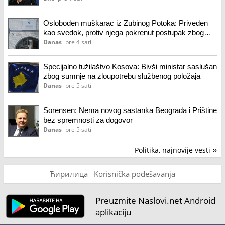
Oslobođen muškarac iz Zubinog Potoka: Priveden
kao svedok, protiv njega pokrenut postupak zbog
lažnog iskaza
Danas
pre 4 sati
Specijalno tužilaštvo Kosova: Bivši ministar saslušan
zbog sumnje na zloupotrebu službenog položaja
Danas
pre 5 sati
Sorensen: Nema novog sastanka Beograda i Prištine
bez spremnosti za dogovor
Danas
pre 5 sati
Politika, najnovije vesti
»
Ћирилица
Korisnička podešavanja
Preuzmite Naslovi.net Android
aplikaciju