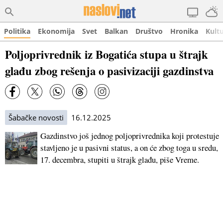
Politika
Ekonomija
Svet
Balkan
Društvo
Hronika
Kult
Poljoprivrednik iz Bogatića stupa u štrajk
glađu zbog rešenja o pasivizaciji gazdinstva
Šabačke novosti
16.12.2025
Gazdinstvo još jednog poljoprivrednika koji protestuje
stavljeno je u pasivni status, a on će zbog toga u sredu,
17. decembra, stupiti u štrajk glađu, piše Vreme.