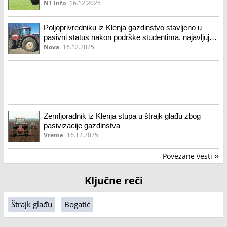
četiri puta zakucao na vrata
N1 Info
16.12.2025
Poljoprivredniku iz Klenja gazdinstvo stavljeno u
pasivni status nakon podrške studentima, najavljuje
štrajk glađu: „Ja sam mrtav čovek. Imam dvoje male
Nova
16.12.2025
dece“
Zemljoradnik iz Klenja stupa u štrajk glađu zbog
pasivizacije gazdinstva
Vreme
16.12.2025
Povezane vesti
»
Ključne reči
Štrajk glađu
Bogatić