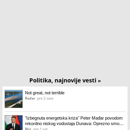
Politika, najnovije vesti
»
Not great, not terrible
Radar
pre 2 sata
"Izbegnuta energetska kriza" Peter Mađar povodom
rekordno niskog vodostaja Dunava: Oprezno smo
optimistični
Blic
pre 1 sat