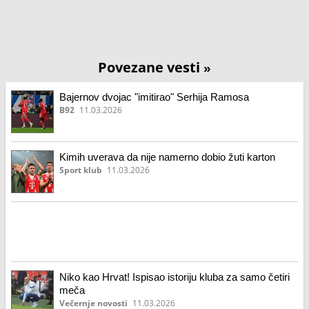
Povezane vesti
»
Bajernov dvojac "imitirao" Serhija Ramosa
B92
11.03.2026
Kimih uverava da nije namerno dobio žuti karton
Sport klub
11.03.2026
Niko kao Hrvat! Ispisao istoriju kluba za samo četiri
meča
Večernje novosti
11.03.2026