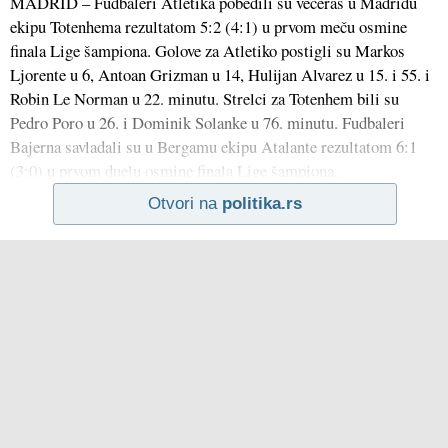
MADRID – Fudbaleri Atletika pobedili su večeras u Madridu
ekipu Totenhema rezultatom 5:2 (4:1) u prvom meču osmine
finala Lige šampiona. Golove za Atletiko postigli su Markos
Ljorente u 6, Antoan Grizman u 14, Hulijan Alvarez u 15. i 55. i
Robin Le Norman u 22. minutu. Strelci za Totenhem bili su
Pedro Poro u 26. i Dominik Solanke u 76. minutu. Fudbaleri
Bajerna savladali su u Bergamu ekipu Atalante rezultatom 6:1
(3:0) u prvom duelu osmine finala Lige šampiona.
Otvori na
politika.rs