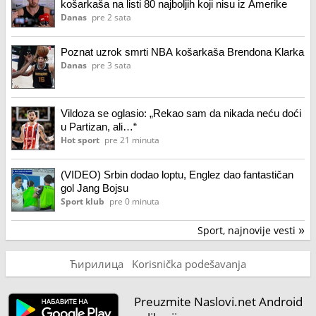
košarkaša na listi 80 najboljih koji nisu iz Amerike
Danas
pre 2 sata
Poznat uzrok smrti NBA košarkaša Brendona Klarka
Danas
pre 3 sata
Vildoza se oglasio: „Rekao sam da nikada neću doći
u Partizan, ali…“
Hot sport
pre 21 minuta
(VIDEO) Srbin dodao loptu, Englez dao fantastičan
gol Jang Bojsu
Sport klub
pre 0 minuta
Sport, najnovije vesti
»
Ћирилица
Korisnička podešavanja
Preuzmite Naslovi.net Android