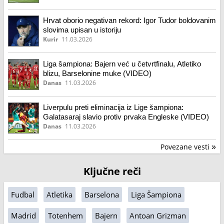
Hrvat oborio negativan rekord: Igor Tudor boldovanim
slovima upisan u istoriju
Kurir
11.03.2026
Liga šampiona: Bajern već u četvrtfinalu, Atletiko
blizu, Barselonine muke (VIDEO)
Danas
11.03.2026
Liverpulu preti eliminacija iz Lige šampiona:
Galatasaraj slavio protiv prvaka Engleske (VIDEO)
Danas
11.03.2026
Povezane vesti
»
Ključne reči
Fudbal
Atletika
Barselona
Liga Šampiona
Madrid
Totenhem
Bajern
Antoan Grizman