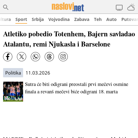
ltura
Sport
Srbija
Vojvodina
Zabava
Teh
Auto
Putova
Atletiko pobedio Totenhem, Bajern savladao
Atalantu, remi Njukasla i Barselone
Politika
11.03.2026
Sutra će biti odigrani preostali prvi mečevi osmine
finala a revanš mečevi biće odigrani 18. marta