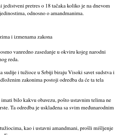
ni jedistveni pretres o 18 tačaka koliko je na dnevom
u pojedinostima, odnosno o amandmanima.
lozima i izmenama zakona
o osmo vanredno zasedanje u okviru kojeg narodni
nog reda.
sudije i tužioce u Srbiji biraju Visoki savet sudstva i
predloženim zakonima postoji odredba da će ta tela
e imati bilo kakvu obavezu, pošto ustavnim telima ne
rste. Ta odredba je usklađena sa svim međunarodnim
i tužiocima, kao i ustavni amandmani, prošli mišljenje