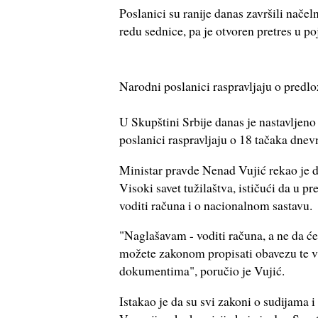
Poslanici su ranije danas završili načel
redu sednice, pa je otvoren pretres 
Narodni poslanici raspravljaju o pred
U Skupštini Srbije danas je nastavljen
poslanici raspravljaju o 18 tačaka dnev
Ministar pravde Nenad Vujić rekao je da 
Visoki savet tužilaštva, ističući da u 
voditi računa i o nacionalnom sastavu.
"Naglašavam - voditi računa, a ne da ć
možete zakonom propisati obavezu te v
dokumentima", poručio je Vujić.
Istakao je da su svi zakoni o sudijama 