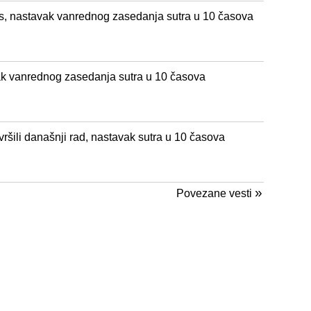
nas, nastavak vanrednog zasedanja sutra u 10 časova
vak vanrednog zasedanja sutra u 10 časova
vršili današnji rad, nastavak sutra u 10 časova
»
Povezane vesti