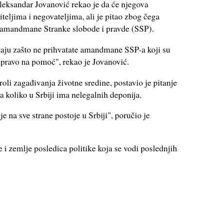
eksandar Jovanović rekao je da će njegova
teljima i negovateljima, ali je pitao zbog čega
e amandmane Stranke slobode i pravde (SSP).
naju zašto ne prihvatate amandmane SSP-a koji su
o pravo na pomoć", rekao je Jovanović.
oli zagađivanja životne sredine, postavio je pitanje
a koliko u Srbiji ima nelegalnih deponija.
e na sve strane postoje u Srbiji", poručio je
i zemlje posledica politike koja se vodi poslednjih