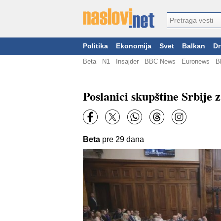
Politika
Ekonomija
Svet
Balkan
Dr
Beta
N1
Insajder
BBC News
Euronews
B
Poslanici skupštine Srbije 
Beta
pre 29 dana