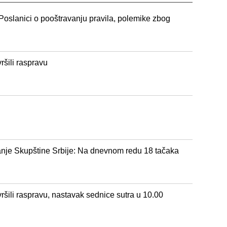
 Poslanici o pooštravanju pravila, polemike zbog
ršili raspravu
nje Skupštine Srbije: Na dnevnom redu 18 tačaka
ršili raspravu, nastavak sednice sutra u 10.00