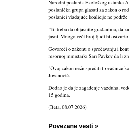
Narodni poslanik Ekološkog ustanka Al
poslanička grupa glasati za zakon o rodi
poslanici vladajuće koalicije ne podrž
"To treba da objasnite građanima, da z
jasni. Mnogo veći broj ljudi bi ostvari
Govoreći o zakonu o sprečavanju i kontr
resornoj ministarki Sari Pavkov da li zn
"Ovaj zakon neće sprečiti trovačnice koj
Jovanović.
Dodao je da je zagađenje vazduha, vode 
15 godina.
(
Beta
, 08.07.2026)
Povezane vesti
»