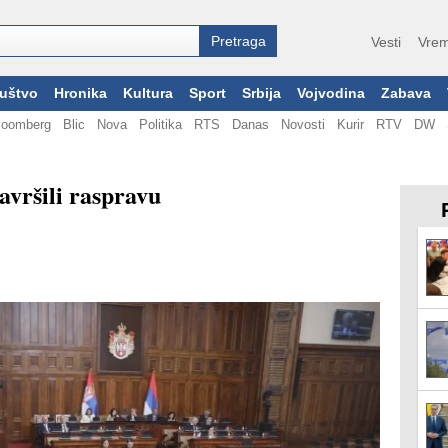
Vesti
Vrem
uštvo
Hronika
Kultura
Sport
Srbija
Vojvodina
Zabava
loomberg
Blic
Nova
Politika
RTS
Danas
Novosti
Kurir
RTV
DW
završili raspravu