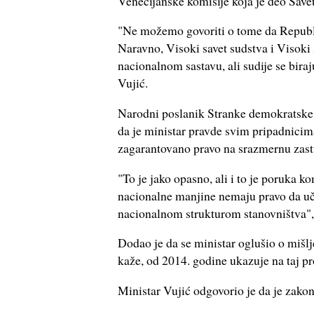
Venecijanske komisije koja je deo Save
"Ne možemo govoriti o tome da Republ
Naravno, Visoki savet sudstva i Visoki s
nacionalnom sastavu, ali sudije se biraj
Vujić.
Narodni poslanik Stranke demokratske
da je ministar pravde svim pripadnici
zagarantovano pravo na srazmernu zast
"To je jako opasno, ali i to je poruka 
nacionalne manjine nemaju pravo da uče
nacionalnom strukturom stanovništva", r
Dodao je da se ministar oglušio o mišl
kaže, od 2014. godine ukazuje na taj p
Ministar Vujić odgovorio je da je zakon