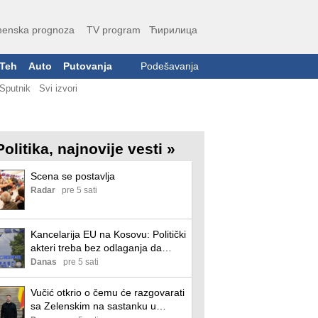
enska prognoza
TV program
Ћирилица
Teh
Auto
Putovanja
Podešavanja
Sputnik
Svi izvori
Politika, najnovije vesti »
Scena se postavlja
Radar
pre 5 sati
Kancelarija EU na Kosovu: Politički
akteri treba bez odlaganja da
formiraju nove institucije
Danas
pre 5 sati
Vučić otkrio o čemu će razgovarati
sa Zelenskim na sastanku u