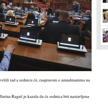
završili rad a sednicu će, raspravom o amndmanima na
rina Raguš je kazala da će sednica biti nastavljena