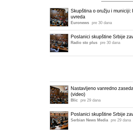
Skupština o oružju i municiji:
uvreda
Euronews
pre 30 dana
Poslanici skupštine Srbije zav
Radio sto plus
pre 30 dana
Nastavljeno vanredno zaseda
(video)
Blic
pre 29 dana
Poslanici skupštine Srbije zav
Serbian News Media
pre 29 dana