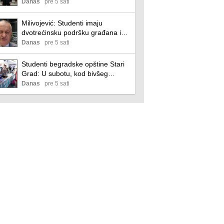
Beogradu
Danas
pre 5 sati
Milivojević: Studenti imaju
dvotrećinsku podršku građana i
Vučić to zna
Danas
pre 5 sati
Studenti begradske opštine Stari
Grad: U subotu, kod bivšeg
Ruskog cara, s građanima o
Danas
pre 5 sati
izborima