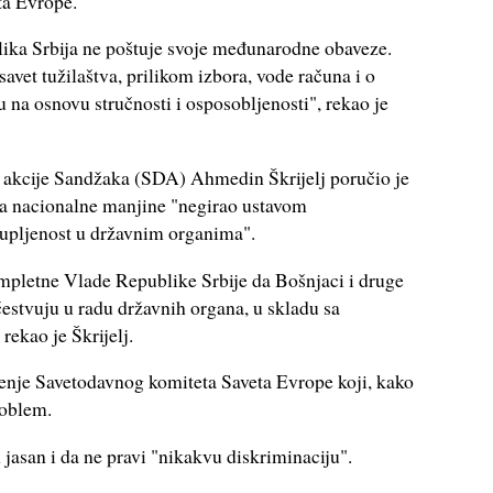
ta Evrope.
ika Srbija ne poštuje svoje međunarodne obaveze.
avet tužilaštva, prilikom izbora, vode računa i o
u na osnovu stručnosti i osposobljenosti", rekao je
 akcije Sandžaka (SDA) Ahmedin Škrijelj poručio je
ma nacionalne manjine "negirao ustavom
upljenost u državnim organima".
kompletne Vlade Republike Srbije da Bošnjaci i druge
stvuju u radu državnih organa, u skladu sa
ekao je Škrijelj.
jenje Savetodavnog komiteta Saveta Evrope koji, kako
roblem.
 jasan i da ne pravi "nikakvu diskriminaciju".