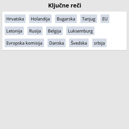
Ključne reči
Hrvatska
Holandija
Bugarska
Tanjug
EU
Letonija
Rusija
Belgija
Luksemburg
Evropska komisija
Danska
Švedska
srbija