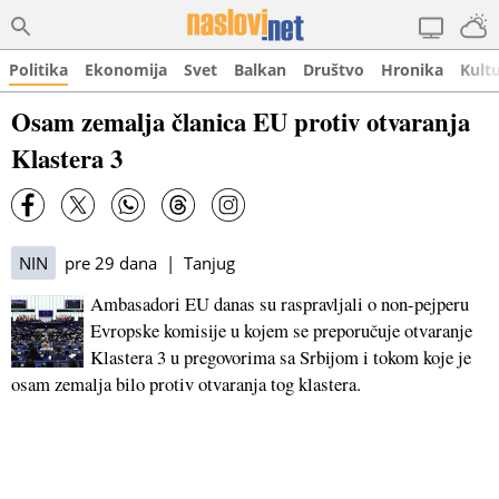
Politika
Ekonomija
Svet
Balkan
Društvo
Hronika
Kult
Osam zemalja članica EU protiv otvaranja
Klastera 3
NIN
pre 29 dana | Tanjug
Ambasadori EU danas su raspravljali o non-pejperu
Evropske komisije u kojem se preporučuje otvaranje
Klastera 3 u pregovorima sa Srbijom i tokom koje je
osam zemalja bilo protiv otvaranja tog klastera.