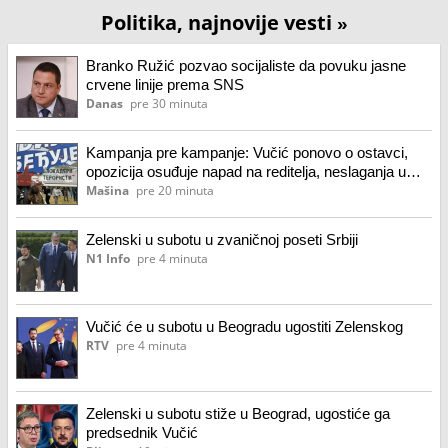
Politika, najnovije vesti
»
Branko Ružić pozvao socijaliste da povuku jasne
crvene linije prema SNS
Danas
pre 30 minuta
Kampanja pre kampanje: Vučić ponovo o ostavci,
opozicija osuđuje napad na reditelja, neslaganja u
redovima SPS-a
Mašina
pre 20 minuta
Zelenski u subotu u zvaničnoj poseti Srbiji
N1 Info
pre 4 minuta
Vučić će u subotu u Beogradu ugostiti Zelenskog
RTV
pre 4 minuta
Zelenski u subotu stiže u Beograd, ugostiće ga
predsednik Vučić