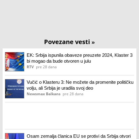
Povezane vesti
»
EK: Srbija ispunila obaveze preuzete 2024, Klaster 3
bi mogao da bude otvoren u julu
RTV
pre 28 dana
Vučić o Klasteru 3: Ne možete da promenite političku
volju, ali Srbija je uradila svoj deo
Newsmax Balkans
pre 28 dana
Osam zemalja članica EU se protivi da Srbija otvori