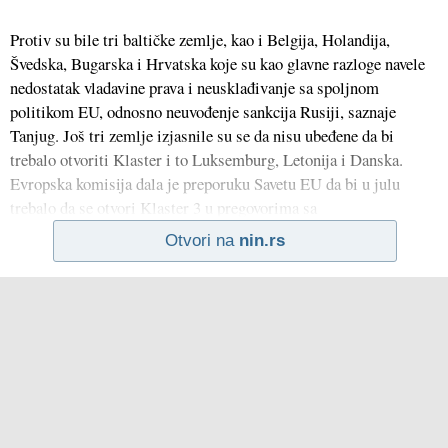
Protiv su bile tri baltičke zemlje, kao i Belgija, Holandija,
Švedska, Bugarska i Hrvatska koje su kao glavne razloge navele
nedostatak vladavine prava i neusklađivanje sa spoljnom
politikom EU, odnosno neuvođenje sankcija Rusiji, saznaje
Tanjug. Još tri zemlje izjasnile su se da nisu ubeđene da bi
trebalo otvoriti Klaster i to Luksemburg, Letonija i Danska.
Evropska komisija dala je preporuku Savetu EU da bi u julu
trebalo da se otvori Klaster 3 u pregovorima sa
Otvori na
nin.rs