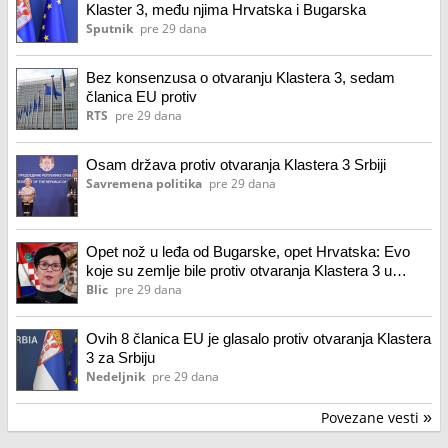
Klaster 3, među njima Hrvatska i Bugarska
Sputnik
pre 29 dana
Bez konsenzusa o otvaranju Klastera 3, sedam
članica EU protiv
RTS
pre 29 dana
Osam država protiv otvaranja Klastera 3 Srbiji
Savremena politika
pre 29 dana
Opet nož u leđa od Bugarske, opet Hrvatska: Evo
koje su zemlje bile protiv otvaranja Klastera 3 u
pregovorima EU sa Srbijom
Blic
pre 29 dana
Ovih 8 članica EU je glasalo protiv otvaranja Klastera
3 za Srbiju
Nedeljnik
pre 29 dana
Povezane vesti
»