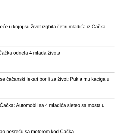
eće u kojoj su život izgbila četiri mladića iz Čačka
ačka odnela 4 mlada života
e čačanski lekari borili za život: Pukla mu kaciga u
 Čačka: Automobil sa 4 mladića sleteo sa mosta u
mao nesreću sa motorom kod Čačka