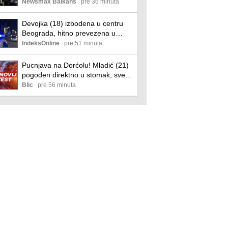
napadačima
Newsmax Balkans
pre 36 minuta
Devojka (18) izbodena u centru
Beograda, hitno prevezena u
Urgentni centar
IndeksOnline
pre 51 minuta
Pucnjava na Dorćolu! Mladić (21)
pogođen direktno u stomak, sve
prethodila žestoka tuča: Drugovi
Blic
pre 56 minuta
ga dovezli u Urgentni, policija
češlja snimke sa kamera