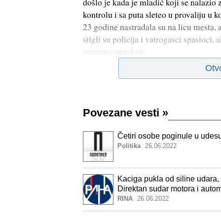
došlo je kada je mladić koji se nalazi
kontrolu i sa puta sleteo u provaliju u 
23 godine nastradala su na licu mesta, a
stigli su policija i vatrogasci spasioci, 
potpuno smrskan.
Otv
Povezane vesti
»
Četiri osobe poginule u ude
Politika
26.06.2022
Kaciga pukla od siline udara, 
Direktan sudar motora i autom
dvotočkaša
RINA
26.06.2022