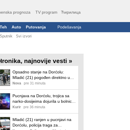
enska prognoza
TV program
Ћирилица
Teh
Auto
Putovanja
Podešavanja
Sputnik
Svi izvori
Hronika, najnovije vesti »
Opsadno stanje na Dorćolu:
Mladić (21) pogođen direktno u
stomak, drugovi ga dovezli u
Nova
pre 31 minuta
Urgentni centar
Pucnjava na Dorćolu, trojica sa
narko-dosijeima dojurila u bolnicu!
Mladić (21) upucan u stomak,
Kurir
pre 36 minuta
policija pronašla čauru i metak
Mladić (21) ranjen u pucnjavi na
Dorćolu, policija traga za