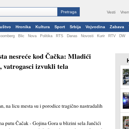
Vesti
Vrem
uštvo
Hronika
Kultura
Sport
Srbija
Vojvodina
Zabava
loomberg
Blic
Nova
Politika
RTS
Danas
Novosti
Kurir
RTV
DW
ta nesreće kod Čačka: Mladići
i, vatrogasci izvukli tela
, na licu mesta su i porodice tragično nastradalih
a putu Čačak - Gojina Gora u blizini sela Jančići