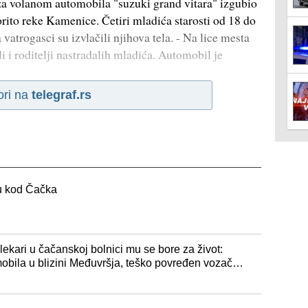
o za volanom automobila "suzuki grand vitara" izgubio
korito reke Kamenice. Četiri mladića starosti od 18 do
 vatrogasci su izvlačili njihova tela. - Na lice mesta
ali i roditelji nastradalih mladića. Automobil je
ori na
telegraf.rs
su kod Čačka
lekari u čačanskoj bolnici mu se bore za život:
obila u blizini Međuvršja, teško povređen vozač