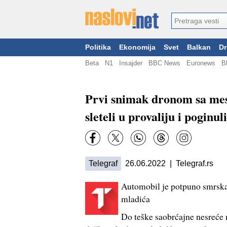
Politika
Ekonomija
Svet
Balkan
Dr
Beta
N1
Insajder
BBC News
Euronews
B
Prvi snimak dronom sa mes
sleteli u provaliju i poginul
Telegraf
26.06.2022 | Telegraf.rs
Automobil je potpuno smrskan
mladića
Do teške saobrćajne nesreće n