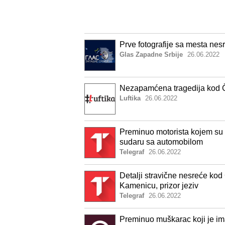
Prve fotografije sa mesta nesr
Glas Zapadne Srbije
26.06.2022
Nezapamćena tragedija kod Č
Luftika
26.06.2022
Preminuo motorista kojem su s
sudaru sa automobilom
Telegraf
26.06.2022
Detalji stravične nesreće kod
Kamenicu, prizor jeziv
Telegraf
26.06.2022
Preminuo muškarac koji je i