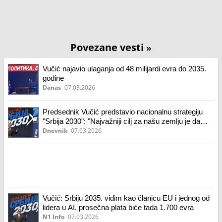
Povezane vesti
»
Vučić najavio ulaganja od 48 milijardi evra do 2035.
godine
Danas
07.03.2026
Predsednik Vučić predstavio nacionalnu strategiju
"Srbija 2030": "Najvažniji cilj za našu zemlju je da
sačuvamo mir i stabilnost"
Dnevnik
07.03.2026
Vučić: Srbiju 2035. vidim kao članicu EU i jednog od
lidera u AI, prosečna plata biće tada 1.700 evra
N1 Info
07.03.2026