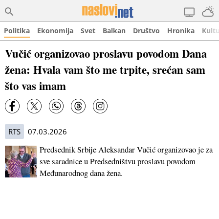
Politika
Ekonomija
Svet
Balkan
Društvo
Hronika
Kult
Vučić organizovao proslavu povodom Dana
žena: Hvala vam što me trpite, srećan sam
što vas imam
RTS
07.03.2026
Predsednik Srbije Aleksandar Vučić organizovao je za
sve saradnice u Predsedništvu proslavu povodom
Međunarodnog dana žena.