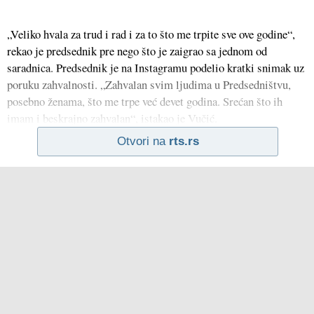
„Veliko hvala za trud i rad i za to što me trpite sve ove godine“,
rekao je predsednik pre nego što je zaigrao sa jednom od
saradnica. Predsednik je na Instagramu podelio kratki snimak uz
poruku zahvalnosti. „Zahvalan svim ljudima u Predsedništvu,
posebno ženama, što me trpe već devet godina. Srećan što ih
imam i beskrajno zahvalan“, istakao je Vučić.
Otvori na
rts.rs