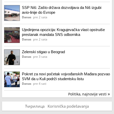
SSP Niš: Zašto država dozvoljava da Niš izgubi
avio-linije do Evrope
Danas
pre 2 sata
Ujedinjena opozicija: Kragujevačka vlast opstruiše
prestanak mandata SNS odbornika
Danas
pre 2 sata
Zelenski stigao u Beograd
Danas
pre 3 sata
Pokret za novi početak vojvođanskih Mađara pozvao
SVM da u Kuli podrži studentsku listu
Danas
pre 4 sati
Politika, najnovije vesti
»
Ћирилица
Korisnička podešavanja