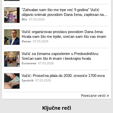
"Zahvalan sam što me trpe već 9 godina" Vučić
objavio snimak povodom Dana žena, zaplesao na
podijumu uz ovu pesmu (video)
Blic
07.03.2026
Vučić organizovao proslavu povodom Dana žena:
Hvala vam što me trpite, srećan sam što vas imam
Danas
07.03.2026
Vučić sa ženama zaposlenim u Predsedništvu:
Srećan sam što ih imam i beskrajno hvala
Euronews
07.03.2026
Vučić: Prosečna plata do 2030. iznosiće 1700 evra
Sputnik
07.03.2026
Povezane vesti
»
Ključne reči