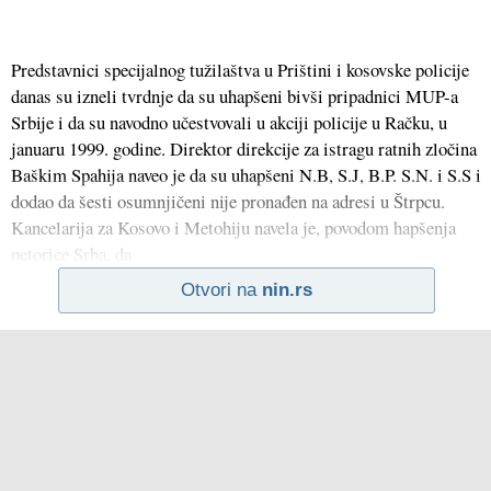
Predstavnici specijalnog tužilaštva u Prištini i kosovske policije
danas su izneli tvrdnje da su uhapšeni bivši pripadnici MUP-a
Srbije i da su navodno učestvovali u akciji policije u Račku, u
januaru 1999. godine. Direktor direkcije za istragu ratnih zločina
Baškim Spahija naveo je da su uhapšeni N.B, S.J, B.P. S.N. i S.S i
dodao da šesti osumnjičeni nije pronađen na adresi u Štrpcu.
Kancelarija za Kosovo i Metohiju navela je, povodom hapšenja
petorice Srba, da
Otvori na
nin.rs