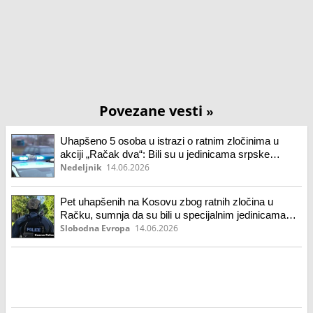
Povezane vesti
»
Uhapšeno 5 osoba u istrazi o ratnim zločinima u
akciji „Račak dva“: Bili su u jedinicama srpske
policije
Nedeljnik
14.06.2026
Pet uhapšenih na Kosovu zbog ratnih zločina u
Račku, sumnja da su bili u specijalnim jedinicama
Srbije
Slobodna Evropa
14.06.2026