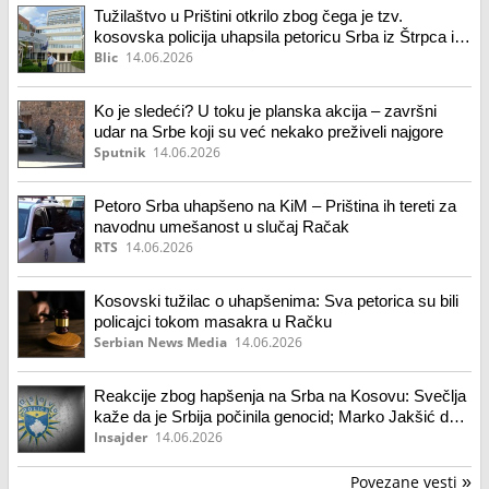
Tužilaštvo u Prištini otkrilo zbog čega je tzv.
kosovska policija uhapsila petoricu Srba iz Štrpca i
Gnjilana (video)
Blic
14.06.2026
Ko je sledeći? U toku je planska akcija – završni
udar na Srbe koji su već nekako preživeli najgore
Sputnik
14.06.2026
Petoro Srba uhapšeno na KiM – Priština ih tereti za
navodnu umešanost u slučaj Račak
RTS
14.06.2026
Kosovski tužilac o uhapšenima: Sva petorica su bili
policajci tokom masakra u Račku
Serbian News Media
14.06.2026
Reakcije zbog hapšenja na Srba na Kosovu: Svečlja
kaže da je Srbija počinila genocid; Marko Jakšić da
Kurti želi da se svaki Srbin oseća nesigurno
Insajder
14.06.2026
Povezane vesti
»