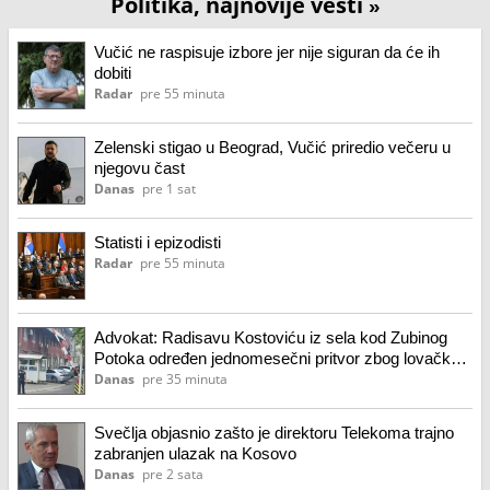
Politika, najnovije vesti
»
Vučić ne raspisuje izbore jer nije siguran da će ih
dobiti
Radar
pre 55 minuta
Zelenski stigao u Beograd, Vučić priredio večeru u
njegovu čast
Danas
pre 1 sat
Statisti i epizodisti
Radar
pre 55 minuta
Advokat: Radisavu Kostoviću iz sela kod Zubinog
Potoka određen jednomesečni pritvor zbog lovačke
puške
Danas
pre 35 minuta
Svečlja objasnio zašto je direktoru Telekoma trajno
zabranjen ulazak na Kosovo
Danas
pre 2 sata