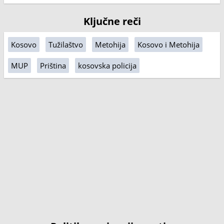
Ključne reči
Kosovo
Tužilaštvo
Metohija
Kosovo i Metohija
MUP
Priština
kosovska policija