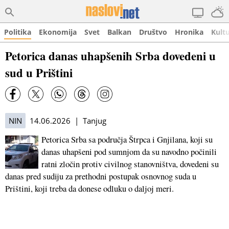
Politika
Ekonomija
Svet
Balkan
Društvo
Hronika
Kult
Petorica danas uhapšenih Srba dovedeni u
sud u Prištini
NIN
14.06.2026 | Tanjug
Petorica Srba sa područja Štrpca i Gnjilana, koji su
danas uhapšeni pod sumnjom da su navodno počinili
ratni zločin protiv civilnog stanovništva, dovedeni su
danas pred sudiju za prethodni postupak osnovnog suda u
Prištini, koji treba da donese odluku o daljoj meri.