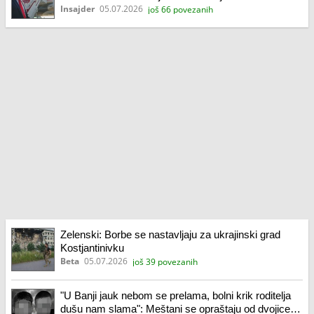
Insajder
05.07.2026
još 66 povezanih
Zelenski: Borbe se nastavljaju za ukrajinski grad
Kostjantinivku
Beta
05.07.2026
još 39 povezanih
"U Banji jauk nebom se prelama, bolni krik roditelja
dušu nam slama": Meštani se opraštaju od dvojice