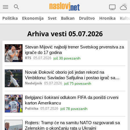
Politika
Ekonomija
Svet
Balkan
Društvo
Hronika
Kult
Arhiva vesti 05.07.2026
Stevan Mijović najbolji trener Svetskog prvenstva za
igrače do 17 godina
RTS
05.07.2026
još 30 povezanih
Novak Đoković oborio još jedan rekord na
Vimbldonu: Savladao Safijulina i postao igrač sa
najviše pobeda u istoriji čuvenog turnira
Nedeljnik
05.07.2026
još 75 povezanih
Belgijanci šokirani odlukom FIFA da poništi crveni
karton Amerikancu
Politika
05.07.2026
još 78 povezanih
Rojters: Tramp će na samitu NATO razgovarati sa
Zelenskim o okončanju rata u Ukrajini