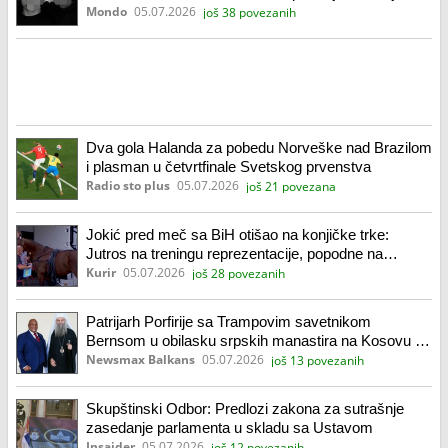
mladića
Mondo
05.07.2026
još 38 povezanih
Dva gola Halanda za pobedu Norveške nad Brazilom
i plasman u četvrtfinale Svetskog prvenstva
Radio sto plus
05.07.2026
još 21 povezana
Jokić pred meč sa BiH otišao na konjičke trke:
Jutros na treningu reprezentacije, popodne na
hipodromu...
Kurir
05.07.2026
još 28 povezanih
Patrijarh Porfirije sa Trampovim savetnikom
Bernsom u obilasku srpskih manastira na Kosovu i
Metohiji
Newsmax Balkans
05.07.2026
još 13 povezanih
Skupštinski Odbor: Predlozi zakona za sutrašnje
zasedanje parlamenta u skladu sa Ustavom
Insajder
05.07.2026
još 12 povezanih