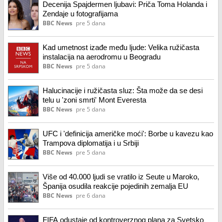
Decenija Spajdermen ljubavi: Priča Toma Holanda i
Zendaje u fotografijama
BBC News
pre 5 dana
Kad umetnost izađe među ljude: Velika ružičasta
instalacija na aerodromu u Beogradu
BBC News
pre 5 dana
Halucinacije i ružičasta sluz: Šta može da se desi
telu u 'zoni smrti' Mont Everesta
BBC News
pre 5 dana
UFC i 'definicija američke moći': Borbe u kavezu kao
Trampova diplomatija i u Srbiji
BBC News
pre 5 dana
Više od 40.000 ljudi se vratilo iz Seute u Maroko,
Španija osudila reakcije pojedinih zemalja EU
BBC News
pre 6 dana
FIFA odustaje od kontroverznog plana za Svetsko