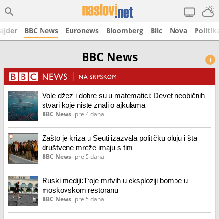
ajder
BBC News
Euronews
Bloomberg
Blic
Nova
Politik
BBC News
+
Vole džez i dobre su u matematici: Devet neobičnih
stvari koje niste znali o ajkulama
BBC News
pre 4 dana
Zašto je kriza u Seuti izazvala političku oluju i šta
društvene mreže imaju s tim
BBC News
pre 5 dana
Ruski mediji:Troje mrtvih u eksploziji bombe u
moskovskom restoranu
BBC News
pre 5 dana