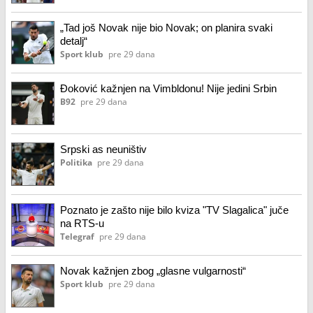
„Tad još Novak nije bio Novak; on planira svaki
detalj“
Sport klub
pre 29 dana
Đoković kažnjen na Vimbldonu! Nije jedini Srbin
B92
pre 29 dana
Srpski as neuništiv
Politika
pre 29 dana
Poznato je zašto nije bilo kviza "TV Slagalica" juče
na RTS-u
Telegraf
pre 29 dana
Novak kažnjen zbog „glasne vulgarnosti“
Sport klub
pre 29 dana