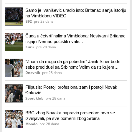
Samo je Ivanišević uradio isto: Britanac sanja istoriju
na Vimbldonu VIDEO
B92
pre 28 dana
Čuda u četvrtfinalima Vimbldona: Nestvarni Britanac
i sjajni Nemac počistili rivale...
Kurir
pre 28 dana
”Znam da mogu da ga pobedim” Janik Siner bodri
sebe pred duel sa Srbinom: Volim da rizikujem
nevrovatno je kako Đoković trenira
Dnevnik
pre 28 dana
Filipusis: Postoji profesionalizam i postoji Novak
Đoković
Sport klub
pre 28 dana
BBC zbog Novaka napravio presedan: prvo se
izvinjavali, pa sve pomerili zbog Srbina
Mondo
pre 28 dana