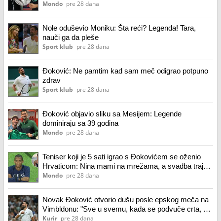
Mondo
pre 28 dana
Nole oduševio Moniku: Šta reći? Legenda! Tara,
nauči ga da pleše
Sport klub
pre 28 dana
Đoković: Ne pamtim kad sam meč odigrao potpuno
zdrav
Sport klub
pre 28 dana
Đoković objavio sliku sa Mesijem: Legende
dominiraju sa 39 godina
Mondo
pre 28 dana
Teniser koji je 5 sati igrao s Đokovićem se oženio
Hrvaticom: Nina mami na mrežama, a svadba trajala
3 dana (foto)
Mondo
pre 28 dana
Novak Đoković otvorio dušu posle epskog meča na
Vimbldonu: "Sve u svemu, kada se podvuče crta, sa
39 godina igrati na način..."
Kurir
pre 28 dana