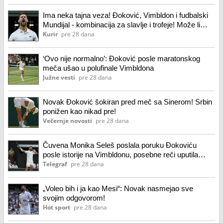
Ima neka tajna veza! Đoković, Vimbldon i fudbalski
Mundijal - kombinacija za slavlje i trofeje! Može li
Novak da nastavi nestvaran niz?!
Kurir
pre 28 dana
‘Ovo nije normalno’: Đoković posle maratonskog
meča ušao u polufinale Vimbldona
Južne vesti
pre 28 dana
Novak Đoković šokiran pred meč sa Sinerom! Srbin
ponižen kao nikad pre!
Večernje novosti
pre 28 dana
Čuvena Monika Seleš poslala poruku Đokoviću
posle istorije na Vimbldonu, posebne reči uputila
njegovoj ćerki
Telegraf
pre 28 dana
„Voleo bih i ja kao Mesi“: Novak nasmejao sve
svojim odgovorom!
Hot sport
pre 28 dana