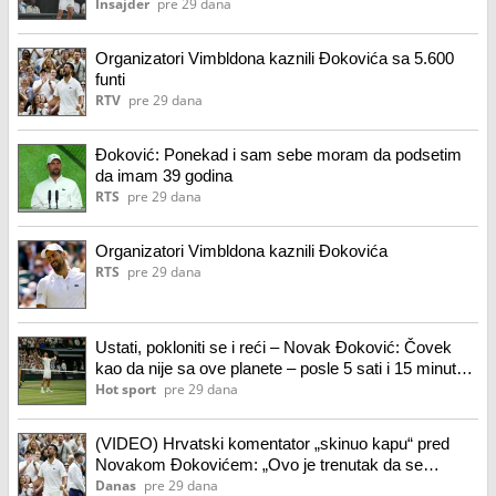
Insajder
pre 29 dana
Organizatori Vimbldona kaznili Đokovića sa 5.600
funti
RTV
pre 29 dana
Đoković: Ponekad i sam sebe moram da podsetim
da imam 39 godina
RTS
pre 29 dana
Organizatori Vimbldona kaznili Đokovića
RTS
pre 29 dana
Ustati, pokloniti se i reći – Novak Đoković: Čovek
kao da nije sa ove planete – posle 5 sati i 15 minuta
otišao u polufinale!
Hot sport
pre 29 dana
(VIDEO) Hrvatski komentator „skinuo kapu“ pred
Novakom Đokovićem: „Ovo je trenutak da se
poklonimo najvećem šampionu ovog sporta“
Danas
pre 29 dana