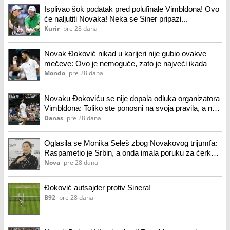
Isplivao šok podatak pred polufinale Vimbldona! Ovo
će naljutiti Novaka! Neka se Siner pripazi...
Kurir
pre 28 dana
Novak Đoković nikad u karijeri nije gubio ovakve
mečeve: Ovo je nemoguće, zato je najveći ikada
Mondo
pre 28 dana
Novaku Đokoviću se nije dopala odluka organizatora
Vimbldona: Toliko ste ponosni na svoja pravila, a ne
pridržavate ih se
Danas
pre 28 dana
Oglasila se Monika Seleš zbog Novakovog trijumfa:
Raspametio je Srbin, a onda imala poruku za ćerku
Taru
Nova
pre 28 dana
Đoković autsajder protiv Sinera!
B92
pre 28 dana