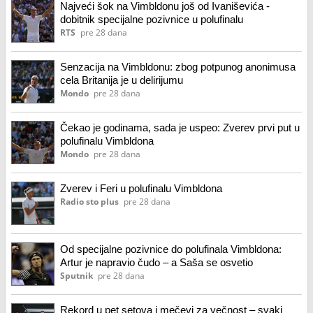
Najveći šok na Vimbldonu još od Ivaniševića -
dobitnik specijalne pozivnice u polufinalu
RTS
pre 28 dana
Senzacija na Vimbldonu: zbog potpunog anonimusa
cela Britanija je u delirijumu
Mondo
pre 28 dana
Čekao je godinama, sada je uspeo: Zverev prvi put u
polufinalu Vimbldona
Mondo
pre 28 dana
Zverev i Feri u polufinalu Vimbldona
Radio sto plus
pre 28 dana
Od specijalne pozivnice do polufinala Vimbldona:
Artur je napravio čudo – a Saša se osvetio
Sputnik
pre 28 dana
Rekord u pet setova i mečevi za večnost – svaki