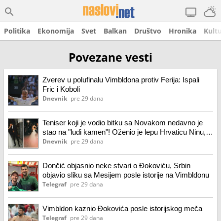
Politika
Ekonomija
Svet
Balkan
Društvo
Hronika
Kult
Povezane vesti
Zverev u polufinalu Vimbldona protiv Ferija: Ispali
Fric i Koboli
Dnevnik
pre 29 dana
Teniser koji je vodio bitku sa Novakom nedavno je
stao na "ludi kamen"! Oženio je lepu Hrvaticu Ninu,
svadba trajala tri dana
Dnevnik
pre 29 dana
Dončić objasnio neke stvari o Đokoviću, Srbin
objavio sliku sa Mesijem posle istorije na Vimbldonu
Telegraf
pre 29 dana
Vimbldon kaznio Đokovića posle istorijskog meča
Telegraf
pre 29 dana