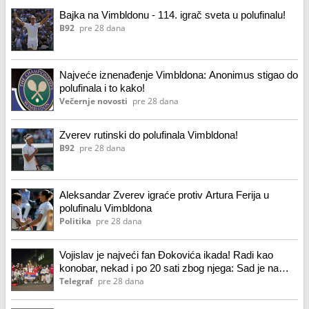
Bajka na Vimbldonu - 114. igrač sveta u polufinalu!
B92
pre 28 dana
Najveće iznenađenje Vimbldona: Anonimus stigao do
polufinala i to kako!
Večernje novosti
pre 28 dana
Zverev rutinski do polufinala Vimbldona!
B92
pre 28 dana
Aleksandar Zverev igraće protiv Artura Ferija u
polufinalu Vimbldona
Politika
pre 28 dana
Vojislav je najveći fan Đokovića ikada! Radi kao
konobar, nekad i po 20 sati zbog njega: Sad je na
Vimbldonu
Telegraf
pre 28 dana