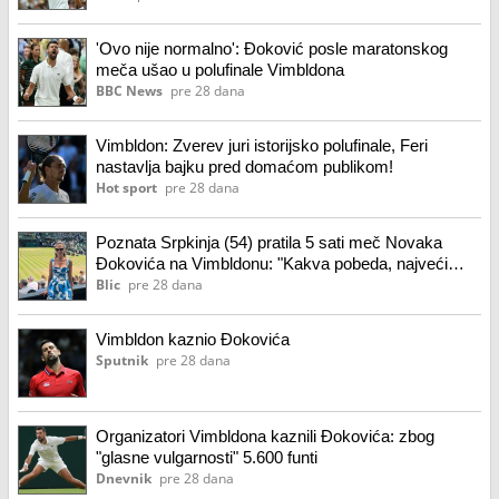
'Ovo nije normalno': Đoković posle maratonskog
meča ušao u polufinale Vimbldona
BBC News
pre 28 dana
Vimbldon: Zverev juri istorijsko polufinale, Feri
nastavlja bajku pred domaćom publikom!
Hot sport
pre 28 dana
Poznata Srpkinja (54) pratila 5 sati meč Novaka
Đokovića na Vimbldonu: "Kakva pobeda, najveći
svih vremena", na sebi ima 12.000 evra (foto)
Blic
pre 28 dana
Vimbldon kaznio Đokovića
Sputnik
pre 28 dana
Organizatori Vimbldona kaznili Đokovića: zbog
"glasne vulgarnosti" 5.600 funti
Dnevnik
pre 28 dana