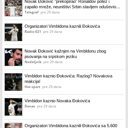
Novak Đoković "prekopirao" Ronaldov potez i
zapalio mreže, neuništivi Srbin slavljem oduševio
planetu
Telegraf
pre 29 dana
Organizatori Vimbldona kaznili Đokovića
Radio 021
pre 29 dana
Novak Đoković kažnjen na Vimbldonu zbog
psovanja na srpskom jeziku
Nedeljnik
pre 29 dana
Vimbldon kaznio Đokovića: Razlog? Novakova
reakcija!
Hot sport
pre 29 dana
Vimbldon kaznio Novaka Đokovića
Danas
pre 29 dana
Organizatori Vimbldona kaznili Đokovića sa 5.600