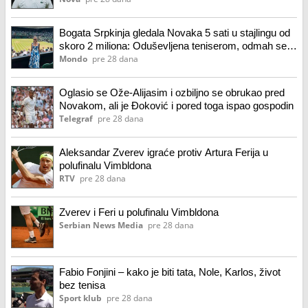
Bogata Srpkinja gledala Novaka 5 sati u stajlingu od
skoro 2 miliona: Oduševljena teniserom, odmah se
oglasila
Mondo
pre 28 dana
Oglasio se Ože-Alijasim i ozbiljno se obrukao pred
Novakom, ali je Đoković i pored toga ispao gospodin
Telegraf
pre 28 dana
Aleksandar Zverev igraće protiv Artura Ferija u
polufinalu Vimbldona
RTV
pre 28 dana
Zverev i Feri u polufinalu Vimbldona
Serbian News Media
pre 28 dana
Fabio Fonjini – kako je biti tata, Nole, Karlos, život
bez tenisa
Sport klub
pre 28 dana