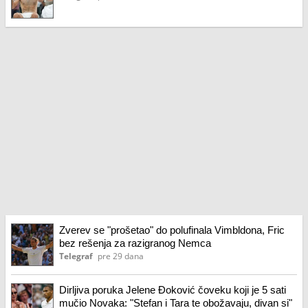
Zverev se "prošetao" do polufinala Vimbldona, Fric
bez rešenja za razigranog Nemca
Telegraf
pre 29 dana
Dirljiva poruka Jelene Đoković čoveku koji je 5 sati
mučio Novaka: "Stefan i Tara te obožavaju, divan si"