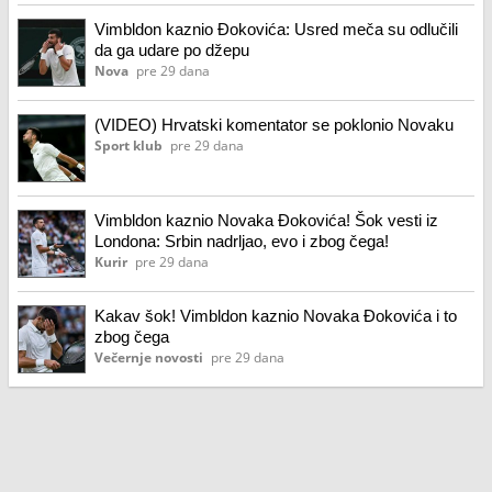
Vimbldon kaznio Đokovića: Usred meča su odlučili
da ga udare po džepu
Nova
pre 29 dana
(VIDEO) Hrvatski komentator se poklonio Novaku
Sport klub
pre 29 dana
Vimbldon kaznio Novaka Đokovića! Šok vesti iz
Londona: Srbin nadrljao, evo i zbog čega!
Kurir
pre 29 dana
Kakav šok! Vimbldon kaznio Novaka Đokovića i to
zbog čega
Večernje novosti
pre 29 dana