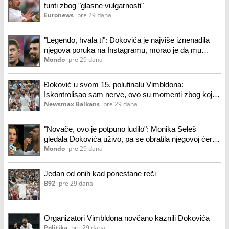
funti zbog "glasne vulgarnosti"
Euronews
pre 29 dana
"Legendo, hvala ti": Đokovića je najviše iznenadila
njegova poruka na Instagramu, morao je da mu
odgovori
Mondo
pre 29 dana
Đoković u svom 15. polufinalu Vimbldona:
Iskontrolisao sam nerve, ovo su momenti zbog kojih
i dalje igram
Newsmax Balkans
pre 29 dana
"Novače, ovo je potpuno ludilo": Monika Seleš
gledala Đokovića uživo, pa se obratila njegovoj ćerki
Tari
Mondo
pre 29 dana
Jedan od onih kad ponestane reči
B92
pre 29 dana
Organizatori Vimbldona novčano kaznili Đokovića
Politika
pre 29 dana