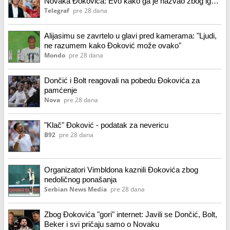
Novaka Đokovića: Evo kako ga je nazvao zbog igara
na Vimbldonu!
Telegraf
pre 28 dana
Alijasimu se zavrtelo u glavi pred kamerama: "Ljudi,
ne razumem kako Đoković može ovako"
Mondo
pre 28 dana
Dončić i Bolt reagovali na pobedu Đokovića za
pamćenje
Nova
pre 28 dana
"Klač" Đoković - podatak za nevericu
B92
pre 28 dana
Organizatori Vimbldona kaznili Đokovića zbog
nedoličnog ponašanja
Serbian News Media
pre 28 dana
Zbog Đokovića "gori" internet: Javili se Dončić, Bolt,
Beker i svi pričaju samo o Novaku