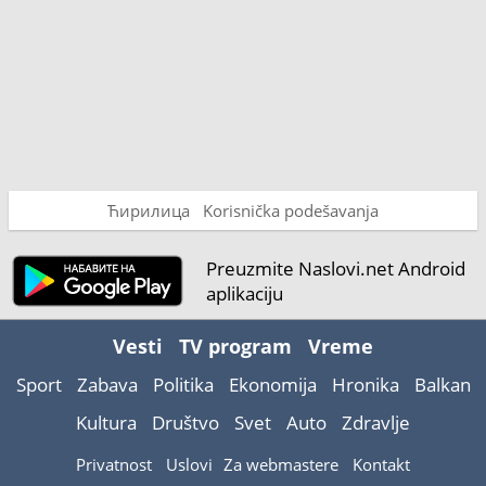
Ћирилица
Korisnička podešavanja
Preuzmite Naslovi.net Android
aplikaciju
Vesti
TV program
Vreme
Sport
Zabava
Politika
Ekonomija
Hronika
Balkan
Kultura
Društvo
Svet
Auto
Zdravlje
Privatnost
Uslovi
Za webmastere
Kontakt