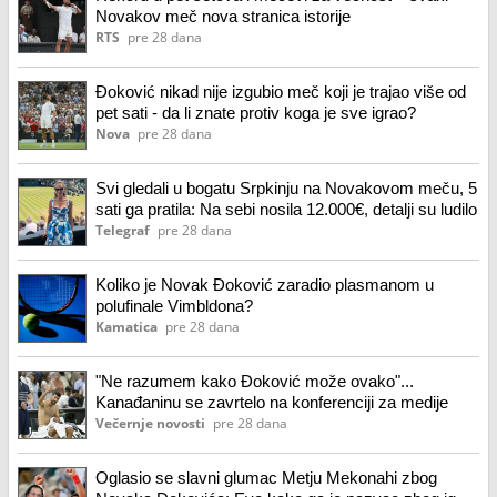
Novakov meč nova stranica istorije
RTS
pre 28 dana
Đoković nikad nije izgubio meč koji je trajao više od
pet sati - da li znate protiv koga je sve igrao?
Nova
pre 28 dana
Svi gledali u bogatu Srpkinju na Novakovom meču, 5
sati ga pratila: Na sebi nosila 12.000€, detalji su ludilo
Telegraf
pre 28 dana
Koliko je Novak Đoković zaradio plasmanom u
polufinale Vimbldona?
Kamatica
pre 28 dana
"Ne razumem kako Đoković može ovako"...
Kanađaninu se zavrtelo na konferenciji za medije
Večernje novosti
pre 28 dana
Oglasio se slavni glumac Metju Mekonahi zbog