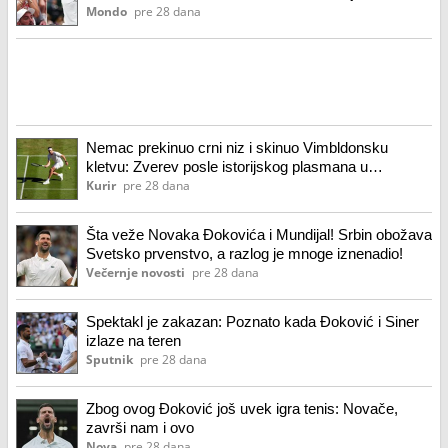
Mondo
pre 28 dana
Nemac prekinuo crni niz i skinuo Vimbldonsku
kletvu: Zverev posle istorijskog plasmana u
polufinale Vimbldona...
Kurir
pre 28 dana
Šta veže Novaka Đokovića i Mundijal! Srbin obožava
Svetsko prvenstvo, a razlog je mnoge iznenadio!
Večernje novosti
pre 28 dana
Spektakl je zakazan: Poznato kada Đoković i Siner
izlaze na teren
Sputnik
pre 28 dana
Zbog ovog Đoković još uvek igra tenis: Novače,
završi nam i ovo
Nova
pre 28 dana