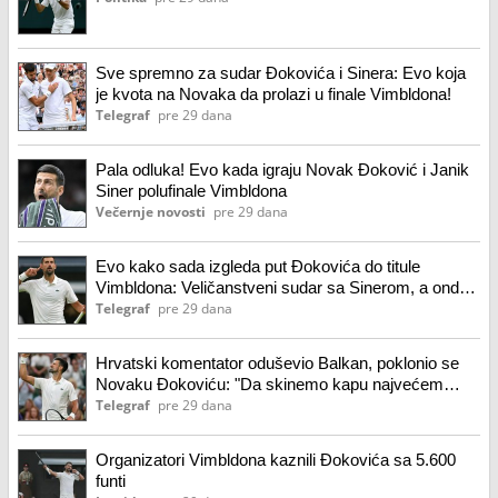
Sve spremno za sudar Đokovića i Sinera: Evo koja
je kvota na Novaka da prolazi u finale Vimbldona!
Telegraf
pre 29 dana
Pala odluka! Evo kada igraju Novak Đoković i Janik
Siner polufinale Vimbldona
Večernje novosti
pre 29 dana
Evo kako sada izgleda put Đokovića do titule
Vimbldona: Veličanstveni sudar sa Sinerom, a onda
finale sa...
Telegraf
pre 29 dana
Hrvatski komentator oduševio Balkan, poklonio se
Novaku Đokoviću: "Da skinemo kapu najvećem
ovog sporta"
Telegraf
pre 29 dana
Organizatori Vimbldona kaznili Đokovića sa 5.600
funti