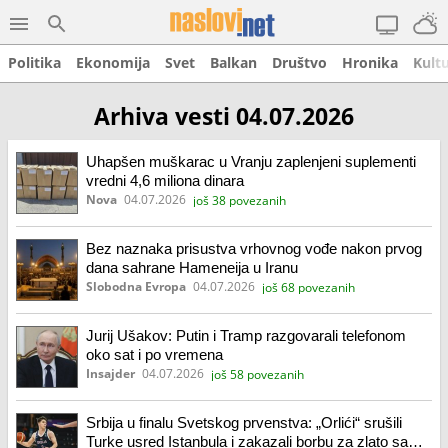
Politika
Ekonomija
Svet
Balkan
Društvo
Hronika
Kult
Arhiva vesti 04.07.2026
Uhapšen muškarac u Vranju zaplenjeni suplementi
vredni 4,6 miliona dinara
Nova
04.07.2026
još 38 povezanih
Bez naznaka prisustva vrhovnog vođe nakon prvog
dana sahrane Hameneija u Iranu
Slobodna Evropa
04.07.2026
još 68 povezanih
Jurij Ušakov: Putin i Tramp razgovarali telefonom
oko sat i po vremena
Insajder
04.07.2026
još 58 povezanih
Srbija u finalu Svetskog prvenstva: „Orlići“ srušili
Turke usred Istanbula i zakazali borbu za zlato sa