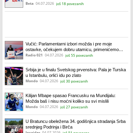
600
Beta
04.07.2026
još 18 povezanih
Vučić: Parlamentarni izbori možda i pre moje
ostavke, očekujem dobru utamicu, primenićemo
preporuke ODIHR
Radio 021
04.07.2026
još 55 povezanih
Srbija je u finalu Svetskog prvenstva: Pala je Turska
u Istanbulu, orlići idu po zlato
Mondo
04.07.2026
još 30 povezanih
Kilijan Mbape spasao Francusku na Mundijalu:
Možda baš i nisu moćni koliko su svi mislili
Mondo
04.07.2026
još 27 povezanih
U Bratuncu obeležena 34. godišnjica stradanja Srba
srednjeg Podrinja i Birča
Insajder
04.07.2026
još 51 povezana