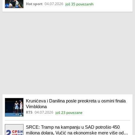
Amerima!
Hot sport
04.07.2026
još 35 povezanih
Krunićeva i Danilina posle preokreta u osmini finala
Vimbldona
RTS
04.07.2026
još 23 povezane
SRCE: Tramp na kampanju u SAD potrošio 450
miliona dolara, Vučić na ekonomske mere više od