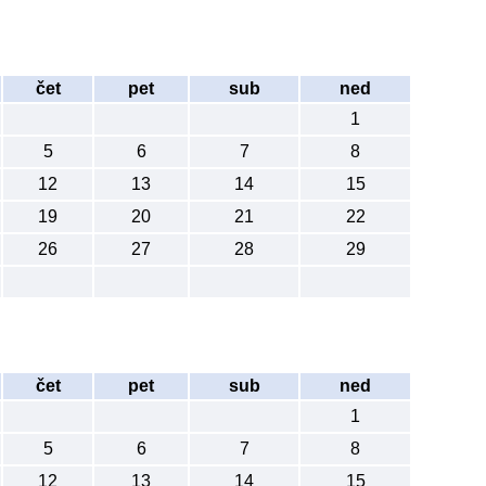
čet
pet
sub
ned
1
5
6
7
8
12
13
14
15
19
20
21
22
26
27
28
29
čet
pet
sub
ned
1
5
6
7
8
12
13
14
15