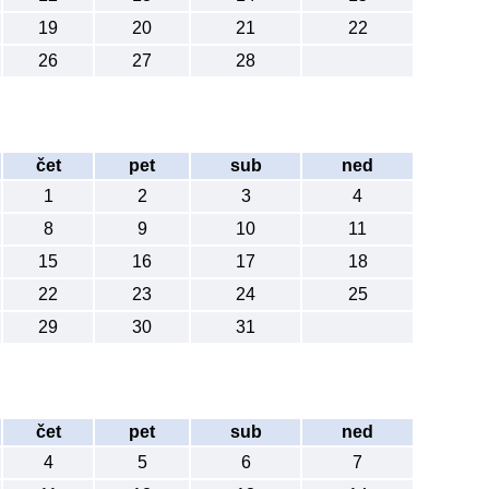
19
20
21
22
26
27
28
čet
pet
sub
ned
1
2
3
4
8
9
10
11
15
16
17
18
22
23
24
25
29
30
31
čet
pet
sub
ned
4
5
6
7