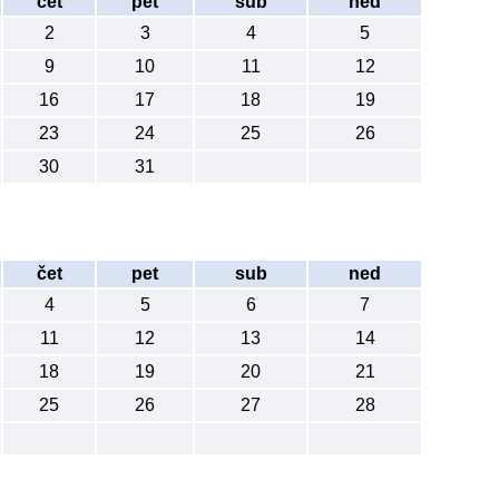
čet
pet
sub
ned
2
3
4
5
9
10
11
12
16
17
18
19
23
24
25
26
30
31
čet
pet
sub
ned
4
5
6
7
11
12
13
14
18
19
20
21
25
26
27
28