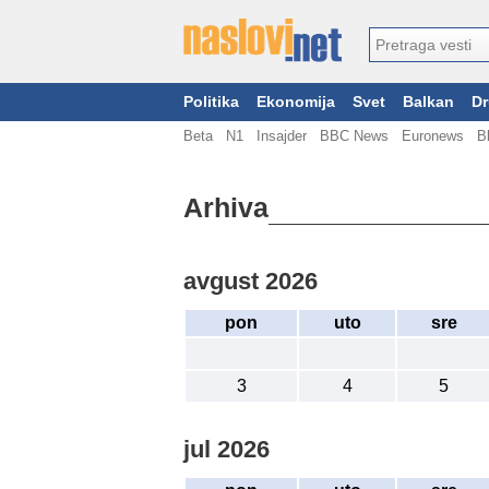
Politika
Ekonomija
Svet
Balkan
Dr
Beta
N1
Insajder
BBC News
Euronews
B
Arhiva
avgust 2026
pon
uto
sre
3
4
5
jul 2026