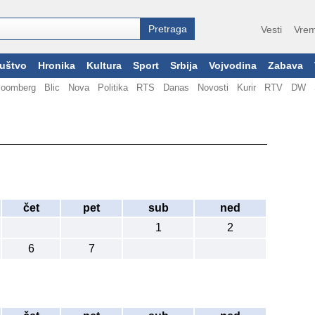
Vesti
Vrem
uštvo
Hronika
Kultura
Sport
Srbija
Vojvodina
Zabava
loomberg
Blic
Nova
Politika
RTS
Danas
Novosti
Kurir
RTV
DW
čet
pet
sub
ned
1
2
6
7