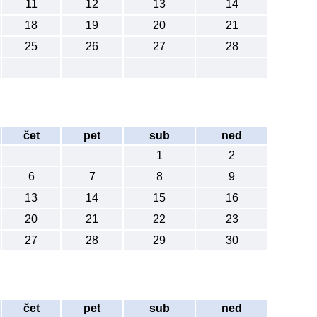
11
12
13
14
18
19
20
21
25
26
27
28
čet
pet
sub
ned
1
2
6
7
8
9
13
14
15
16
20
21
22
23
27
28
29
30
čet
pet
sub
ned