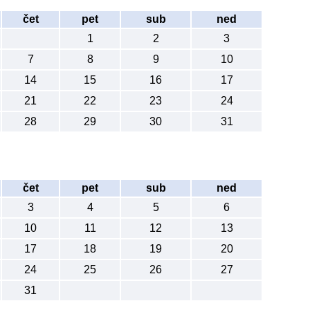
čet
pet
sub
ned
1
2
3
7
8
9
10
14
15
16
17
21
22
23
24
28
29
30
31
čet
pet
sub
ned
3
4
5
6
10
11
12
13
17
18
19
20
24
25
26
27
31