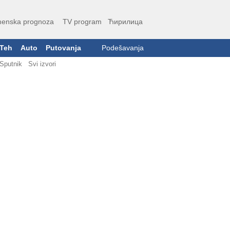
enska prognoza
TV program
Ћирилица
Teh
Auto
Putovanja
Podešavanja
Sputnik
Svi izvori